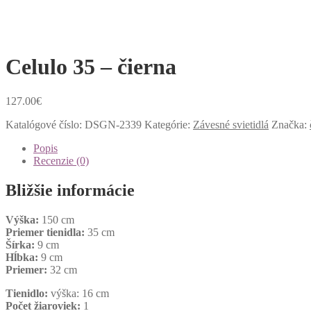
Celulo 35 – čierna
127.00
€
Katalógové číslo:
DSGN-2339
Kategórie:
Závesné svietidlá
Značka:
Popis
Recenzie (0)
Bližšie informácie
Výška:
150 cm
Priemer tienidla:
35 cm
Šírka:
9 cm
Hĺbka:
9 cm
Priemer:
32 cm
Tienidlo:
výška: 16 cm
Počet žiaroviek:
1