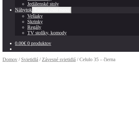
Jedálenské stoly
Nábytok
Expand child menu
Vešiaky
Skrinky
Regály
TV stolíky, komody
0.00
€
0 produktov
Domov
/
Svietidlá
/
Závesné svietidlá
/
Celulo 35 – čierna