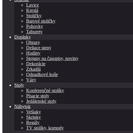
Lavice
Kreslá
Stoličky
Barové stoličky
Pohovky
Taburety
Doplnky
Obrazy
Deliace steny
Hodiny
Stojany na časopisy, noviny
Dekorácie
Zrkadlá
Odpadkové koše
Vázy
Stoly
Konferenčné stolíky
Písacie stoly
Jedálenské stoly
Nábytok
Vešiaky
Skrinky
Regály
TV stolíky, komody