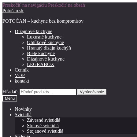
Preskočiť na navigáciu
Preskočiť na obsah
Potočan.sk
POTOČAN – kuchyne bez kompromisov
Dizajnové kuchyne
Luxusné kuchyne
Oblúkové kuchyne
Hranatý dizajn kuchýň
Biele kuchyne
Dizajnové kuchyne
LEGRABOX
Cenník
VOP
kontakt
Hľadať:
Vyhľadávanie
Menu
Novinky
Svietidlá
Závesné svietidlá
Stolové svietidlá
Stojanové svietidlá
Sedenie