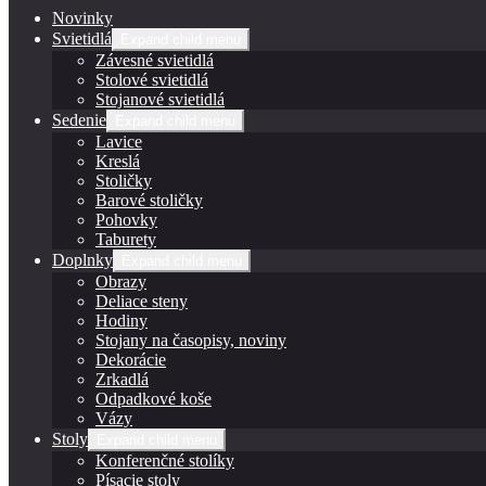
Novinky
Svietidlá
Expand child menu
Závesné svietidlá
Stolové svietidlá
Stojanové svietidlá
Sedenie
Expand child menu
Lavice
Kreslá
Stoličky
Barové stoličky
Pohovky
Taburety
Doplnky
Expand child menu
Obrazy
Deliace steny
Hodiny
Stojany na časopisy, noviny
Dekorácie
Zrkadlá
Odpadkové koše
Vázy
Stoly
Expand child menu
Konferenčné stolíky
Písacie stoly