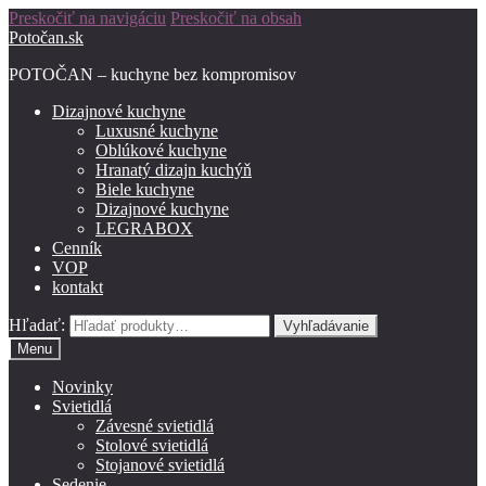
Preskočiť na navigáciu
Preskočiť na obsah
Potočan.sk
POTOČAN – kuchyne bez kompromisov
Dizajnové kuchyne
Luxusné kuchyne
Oblúkové kuchyne
Hranatý dizajn kuchýň
Biele kuchyne
Dizajnové kuchyne
LEGRABOX
Cenník
VOP
kontakt
Hľadať:
Vyhľadávanie
Menu
Novinky
Svietidlá
Závesné svietidlá
Stolové svietidlá
Stojanové svietidlá
Sedenie