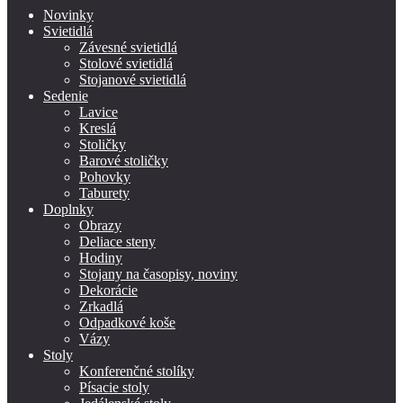
Novinky
Svietidlá
Závesné svietidlá
Stolové svietidlá
Stojanové svietidlá
Sedenie
Lavice
Kreslá
Stoličky
Barové stoličky
Pohovky
Taburety
Doplnky
Obrazy
Deliace steny
Hodiny
Stojany na časopisy, noviny
Dekorácie
Zrkadlá
Odpadkové koše
Vázy
Stoly
Konferenčné stolíky
Písacie stoly