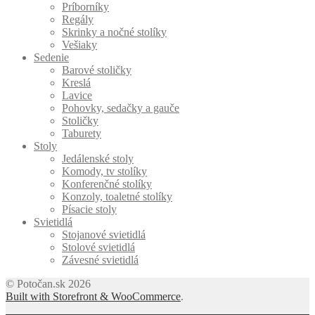
Príborníky
Regály
Skrinky a nočné stolíky
Vešiaky
Sedenie
Barové stoličky
Kreslá
Lavice
Pohovky, sedačky a gauče
Stoličky
Taburety
Stoly
Jedálenské stoly
Komody, tv stolíky
Konferenčné stolíky
Konzoly, toaletné stolíky
Písacie stoly
Svietidlá
Stojanové svietidlá
Stolové svietidlá
Závesné svietidlá
© Potočan.sk 2026
Built with Storefront & WooCommerce
.