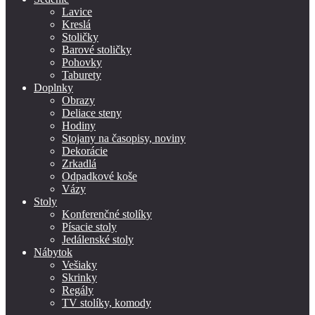
Lavice
Kreslá
Stoličky
Barové stoličky
Pohovky
Taburety
Doplnky
Obrazy
Deliace steny
Hodiny
Stojany na časopisy, noviny
Dekorácie
Zrkadlá
Odpadkové koše
Vázy
Stoly
Konferenčné stolíky
Písacie stoly
Jedálenské stoly
Nábytok
Vešiaky
Skrinky
Regály
TV stolíky, komody