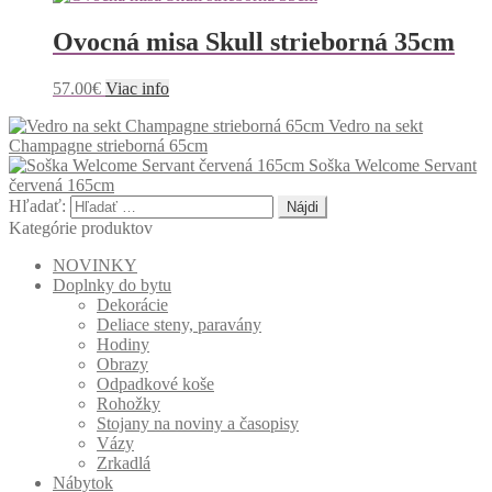
Ovocná misa Skull strieborná 35cm
57.00
€
Viac info
Vedro na sekt
Champagne strieborná 65cm
Soška Welcome Servant
červená 165cm
Hľadať:
Kategórie produktov
NOVINKY
Doplnky do bytu
Dekorácie
Deliace steny, paravány
Hodiny
Obrazy
Odpadkové koše
Rohožky
Stojany na noviny a časopisy
Vázy
Zrkadlá
Nábytok