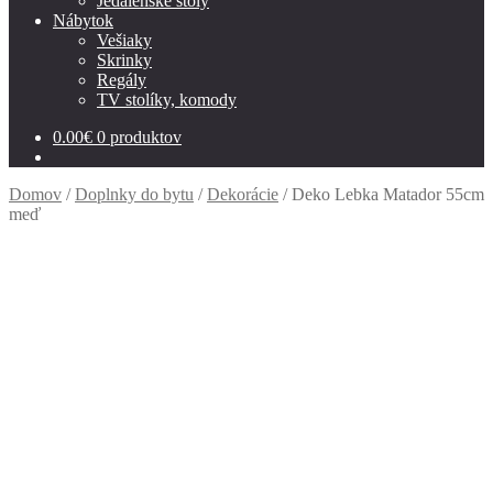
Jedálenské stoly
Nábytok
Vešiaky
Skrinky
Regály
TV stolíky, komody
0.00
€
0 produktov
Domov
/
Doplnky do bytu
/
Dekorácie
/
Deko Lebka Matador 55cm
meď