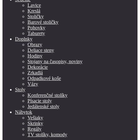
Lavice
Kreslá
Stoličky
Barové stoličky
Pohovky
Taburety
Doplnky
Obrazy
Deliace steny
Hodiny
Stojany na časopisy, noviny
Dekorácie
Zrkadlá
Odpadkové koše
Vázy
Stoly
Konferenčné stolíky
Písacie stoly
Jedálenské stoly
Nábytok
Vešiaky
Skrinky
Regály
TV stolíky, komody