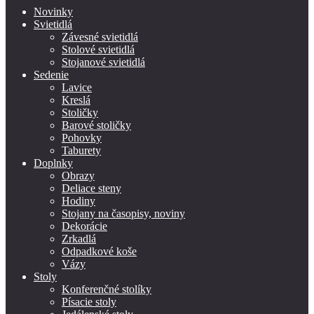
Novinky
Svietidlá
Závesné svietidlá
Stolové svietidlá
Stojanové svietidlá
Sedenie
Lavice
Kreslá
Stoličky
Barové stoličky
Pohovky
Taburety
Doplnky
Obrazy
Deliace steny
Hodiny
Stojany na časopisy, noviny
Dekorácie
Zrkadlá
Odpadkové koše
Vázy
Stoly
Konferenčné stolíky
Písacie stoly