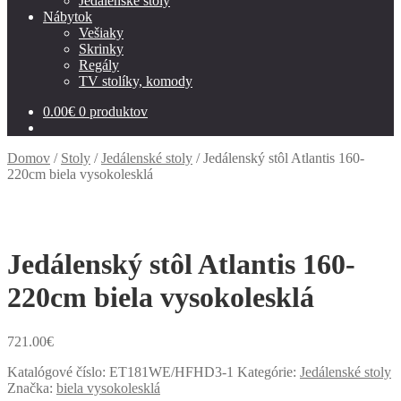
Jedálenské stoly
Nábytok
Vešiaky
Skrinky
Regály
TV stolíky, komody
0.00
€
0 produktov
Domov
/
Stoly
/
Jedálenské stoly
/
Jedálenský stôl Atlantis 160-
220cm biela vysokolesklá
Jedálenský stôl Atlantis 160-
220cm biela vysokolesklá
721.00
€
Katalógové číslo:
ET181WE/HFHD3-1
Kategórie:
Jedálenské stoly
Značka:
biela vysokolesklá