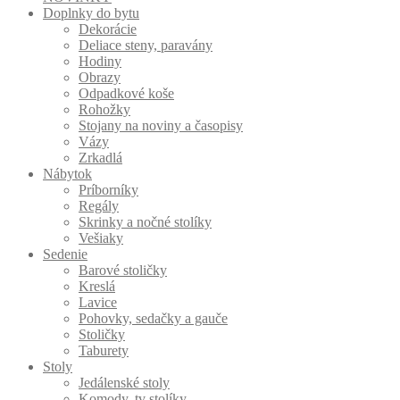
Doplnky do bytu
Dekorácie
Deliace steny, paravány
Hodiny
Obrazy
Odpadkové koše
Rohožky
Stojany na noviny a časopisy
Vázy
Zrkadlá
Nábytok
Príborníky
Regály
Skrinky a nočné stolíky
Vešiaky
Sedenie
Barové stoličky
Kreslá
Lavice
Pohovky, sedačky a gauče
Stoličky
Taburety
Stoly
Jedálenské stoly
Komody, tv stolíky