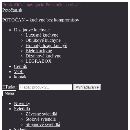
Preskočiť na navigáciu
Preskočiť na obsah
Potočan.sk
POTOČAN – kuchyne bez kompromisov
Dizajnové kuchyne
Luxusné kuchyne
Oblúkové kuchyne
Hranatý dizajn kuchýň
Biele kuchyne
Dizajnové kuchyne
LEGRABOX
Cenník
VOP
kontakt
Hľadať:
Vyhľadávanie
Menu
Novinky
Svietidlá
Závesné svietidlá
Stolové svietidlá
Stojanové svietidlá
Sedenie