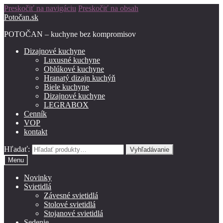
Preskočiť na navigáciu
Preskočiť na obsah
Potočan.sk
POTOČAN – kuchyne bez kompromisov
Dizajnové kuchyne
Luxusné kuchyne
Oblúkové kuchyne
Hranatý dizajn kuchýň
Biele kuchyne
Dizajnové kuchyne
LEGRABOX
Cenník
VOP
kontakt
Hľadať:
Vyhľadávanie
Menu
Novinky
Svietidlá
Závesné svietidlá
Stolové svietidlá
Stojanové svietidlá
Sedenie