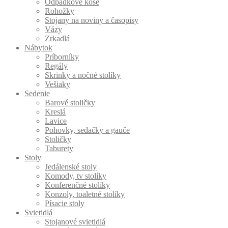
Odpadkové koše
Rohožky
Stojany na noviny a časopisy
Vázy
Zrkadlá
Nábytok
Príborníky
Regály
Skrinky a nočné stolíky
Vešiaky
Sedenie
Barové stoličky
Kreslá
Lavice
Pohovky, sedačky a gauče
Stoličky
Taburety
Stoly
Jedálenské stoly
Komody, tv stolíky
Konferenčné stolíky
Konzoly, toaletné stolíky
Písacie stoly
Svietidlá
Stojanové svietidlá