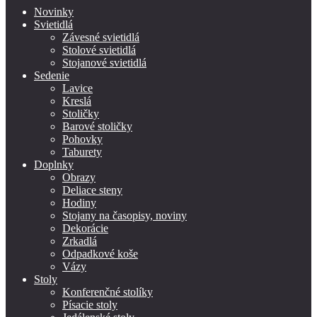
Novinky
Svietidlá
Závesné svietidlá
Stolové svietidlá
Stojanové svietidlá
Sedenie
Lavice
Kreslá
Stoličky
Barové stoličky
Pohovky
Taburety
Doplnky
Obrazy
Deliace steny
Hodiny
Stojany na časopisy, noviny
Dekorácie
Zrkadlá
Odpadkové koše
Vázy
Stoly
Konferenčné stolíky
Písacie stoly