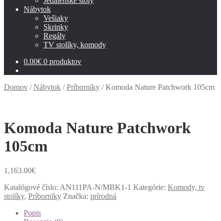
Jedálenské stoly
Nábytok
Vešiaky
Skrinky
Regály
TV stolíky, komody
0.00
€
0 produktov
Domov
/
Nábytok
/
Príborníky
/
Komoda Nature Patchwork 105cm
Komoda Nature Patchwork
105cm
1,163.00
€
Katalógové číslo:
AN111PA-N/MBK1-1
Kategórie:
Komody, tv
stolíky
,
Príborníky
Značka:
prírodná
Popis