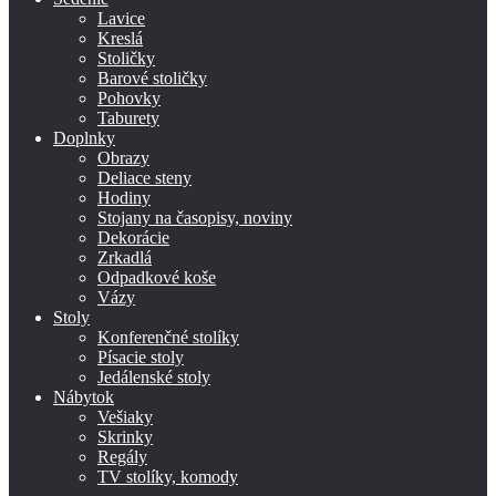
Lavice
Kreslá
Stoličky
Barové stoličky
Pohovky
Taburety
Doplnky
Obrazy
Deliace steny
Hodiny
Stojany na časopisy, noviny
Dekorácie
Zrkadlá
Odpadkové koše
Vázy
Stoly
Konferenčné stolíky
Písacie stoly
Jedálenské stoly
Nábytok
Vešiaky
Skrinky
Regály
TV stolíky, komody