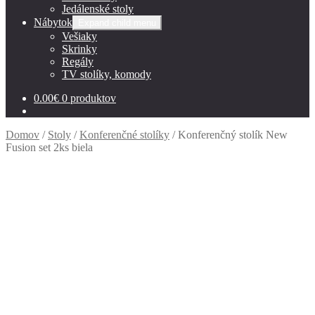
Jedálenské stoly
Nábytok
Expand child menu
Vešiaky
Skrinky
Regály
TV stolíky, komody
0.00
€
0 produktov
Domov
/
Stoly
/
Konferenčné stolíky
/
Konferenčný stolík New
Fusion set 2ks biela