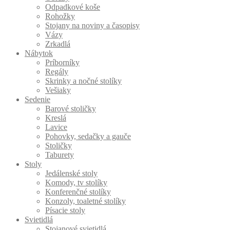
Odpadkové koše
Rohožky
Stojany na noviny a časopisy
Vázy
Zrkadlá
Nábytok
Príborníky
Regály
Skrinky a nočné stolíky
Vešiaky
Sedenie
Barové stoličky
Kreslá
Lavice
Pohovky, sedačky a gauče
Stoličky
Taburety
Stoly
Jedálenské stoly
Komody, tv stolíky
Konferenčné stolíky
Konzoly, toaletné stolíky
Písacie stoly
Svietidlá
Stojanové svietidlá