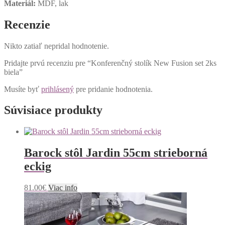
Materiál:
MDF, lak
Recenzie
Nikto zatiaľ nepridal hodnotenie.
Pridajte prvú recenziu pre “Konferenčný stolík New Fusion set 2ks
biela”
Musíte byť
prihlásený
pre pridanie hodnotenia.
Súvisiace produkty
Barock stôl Jardin 55cm strieborná
eckig
81.00
€
Viac info