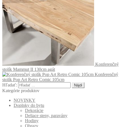
Konferenčný
stolík Mammut II 130cm agát
Konferenčný
stolík Pop Art Retro Comic 105cm
Hľadať:
Kategórie produktov
NOVINKY
Doplnky do bytu
Dekorácie
Deliace steny, paravány
Hodiny
Obrazy