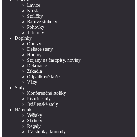
Lavice
Kreslá
Stoličky
Barové stoličky
Pohovky
Taburety
Doplnky
Obrazy
Deliace steny
Hodiny
Stojany na časopisy, noviny
Dekorácie
Zrkadlá
Odpadkové koše
Vázy
Stoly
Konferenčné stolíky
Písacie stoly
Jedálenské stoly
Nábytok
Vešiaky
Skrinky
Regály
TV stolíky, komody