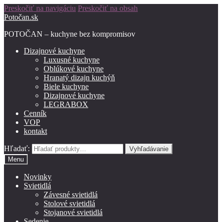
Preskočiť na navigáciu
Preskočiť na obsah
Potočan.sk
POTOČAN – kuchyne bez kompromisov
Dizajnové kuchyne
Luxusné kuchyne
Oblúkové kuchyne
Hranatý dizajn kuchýň
Biele kuchyne
Dizajnové kuchyne
LEGRABOX
Cenník
VOP
kontakt
Hľadať:
Vyhľadávanie
Menu
Novinky
Svietidlá
Závesné svietidlá
Stolové svietidlá
Stojanové svietidlá
Sedenie