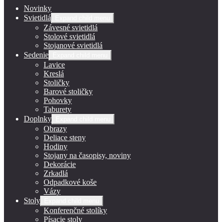
Novinky
Svietidlá
Expand child menu
Závesné svietidlá
Stolové svietidlá
Stojanové svietidlá
Sedenie
Expand child menu
Lavice
Kreslá
Stoličky
Barové stoličky
Pohovky
Taburety
Doplnky
Expand child menu
Obrazy
Deliace steny
Hodiny
Stojany na časopisy, noviny
Dekorácie
Zrkadlá
Odpadkové koše
Vázy
Stoly
Expand child menu
Konferenčné stolíky
Písacie stoly