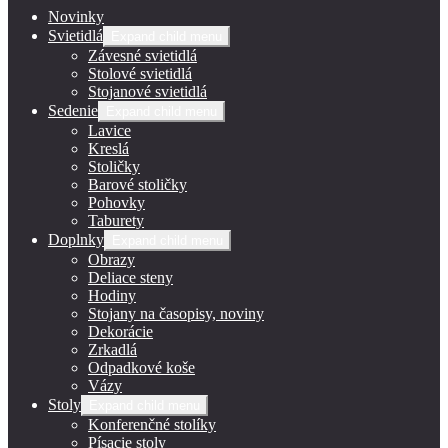
Novinky
Svietidlá
Expand child menu
Závesné svietidlá
Stolové svietidlá
Stojanové svietidlá
Sedenie
Expand child menu
Lavice
Kreslá
Stoličky
Barové stoličky
Pohovky
Taburety
Doplnky
Expand child menu
Obrazy
Deliace steny
Hodiny
Stojany na časopisy, noviny
Dekorácie
Zrkadlá
Odpadkové koše
Vázy
Stoly
Expand child menu
Konferenčné stolíky
Písacie stoly