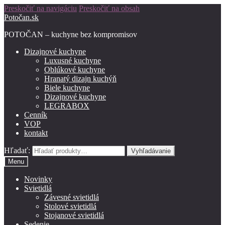
Preskočiť na navigáciu
Preskočiť na obsah
Potočan.sk
POTOČAN – kuchyne bez kompromisov
Dizajnové kuchyne
Luxusné kuchyne
Oblúkové kuchyne
Hranatý dizajn kuchýň
Biele kuchyne
Dizajnové kuchyne
LEGRABOX
Cenník
VOP
kontakt
Hľadať:
Vyhľadávanie
Menu
Novinky
Svietidlá
Závesné svietidlá
Stolové svietidlá
Stojanové svietidlá
Sedenie