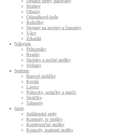
Deliace steny, paravány
Hodiny
Obrazy
Odpadkové koše
Rohožky
Stojany na noviny a časopisy
Vázy
Zrkadlá
Nábytok
Príborníky
Regály
Skrinky a nočné stolíky
Vešiaky
Sedenie
Barové stoličky
Kreslá
Lavice
Pohovky, sedačky a gauče
Stoličky
Taburety
Stoly
Jedálenské stoly
Komody, tv stolíky
Konferenčné stolíky
Konzoly, toaletné stolíky