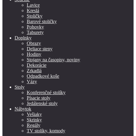
Lavice
Kreslá
Stoličky
Barové stoličky
Pohovky
Taburety
Doplnky
Obrazy
Deliace steny
Hodiny
Stojany na časopisy, noviny
Dekorácie
Zrkadlá
Odpadkové koše
Vázy
Stoly
Konferenčné stolíky
Písacie stoly
Jedálenské stoly
Nábytok
Vešiaky
Skrinky
Regály
TV stolíky, komody