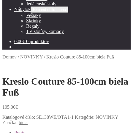
Jedálenské stoly
Nábytok
Expand child menu
Vešiaky
Skrinky
Regály
TV stolíky, komody
0.00
€
0 produktov
Domov
/
NOVINKY
/
Kreslo Couture 85-100cm biela Fuß
Kreslo Couture 85-100cm biela
Fuß
105.00
€
Katalógové číslo:
SE138WE/OTA1-1
Kategórie:
NOVINKY
Značka:
biela
Popis