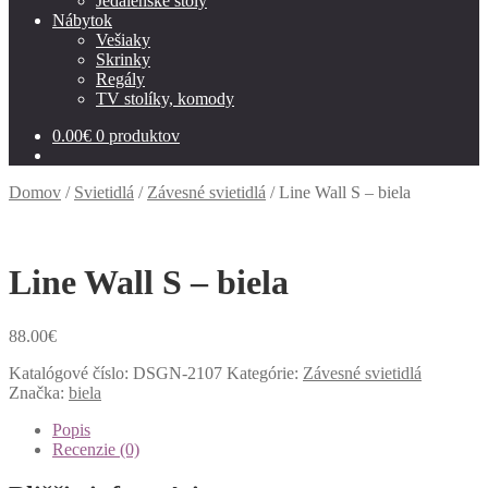
Jedálenské stoly
Nábytok
Vešiaky
Skrinky
Regály
TV stolíky, komody
0.00
€
0 produktov
Domov
/
Svietidlá
/
Závesné svietidlá
/
Line Wall S – biela
Line Wall S – biela
88.00
€
Katalógové číslo:
DSGN-2107
Kategórie:
Závesné svietidlá
Značka:
biela
Popis
Recenzie (0)