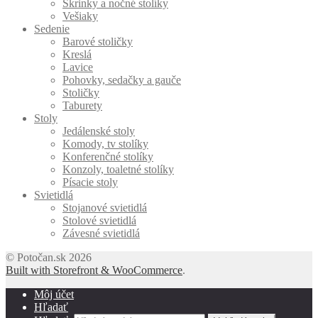
Skrinky a nočné stolíky
Vešiaky
Sedenie
Barové stoličky
Kreslá
Lavice
Pohovky, sedačky a gauče
Stoličky
Taburety
Stoly
Jedálenské stoly
Komody, tv stolíky
Konferenčné stolíky
Konzoly, toaletné stolíky
Písacie stoly
Svietidlá
Stojanové svietidlá
Stolové svietidlá
Závesné svietidlá
© Potočan.sk 2026
Built with Storefront & WooCommerce
.
Môj účet
Hľadať