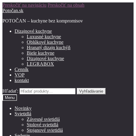
Preskočiť na navigáciu
Preskočiť na obsah
Potočan.sk
POTOČAN – kuchyne bez kompromisov
Dizajnové kuchyne
Luxusné kuchyne
Oblúkové kuchyne
Hranatý dizajn kuchýň
Biele kuchyne
Dizajnové kuchyne
LEGRABOX
Cenník
VOP
kontakt
Hľadať:
Vyhľadávanie
Menu
Novinky
Svietidlá
Závesné svietidlá
Stolové svietidlá
Stojanové svietidlá
Sedenie