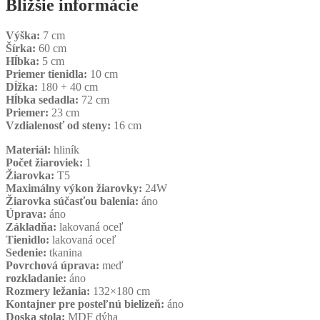
Bližšie informácie
Výška:
7 cm
Šírka:
60 cm
Hĺbka:
5 cm
Priemer tienidla:
10 cm
Dĺžka:
180 + 40 cm
Hĺbka sedadla:
72 cm
Priemer:
23 cm
Vzdialenosť od steny:
16 cm
Materiál:
hliník
Počet žiaroviek:
1
Žiarovka:
T5
Maximálny výkon žiarovky:
24W
Žiarovka súčasťou balenia:
áno
Úprava:
áno
Základňa:
lakovaná oceľ
Tienidlo:
lakovaná oceľ
Sedenie:
tkanina
Povrchová úprava:
meď
rozkladanie:
áno
Rozmery ležania:
132×180 cm
Kontajner pre posteľnú bielizeň:
áno
Doska stola:
MDF dýha