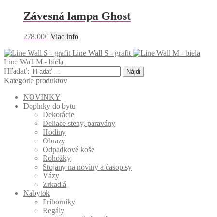
Závesná lampa Ghost
278.00
€
Viac info
Line Wall S - grafit
Line Wall M - biela
Hľadať:
Kategórie produktov
NOVINKY
Doplnky do bytu
Dekorácie
Deliace steny, paravány
Hodiny
Obrazy
Odpadkové koše
Rohožky
Stojany na noviny a časopisy
Vázy
Zrkadlá
Nábytok
Príborníky
Regály