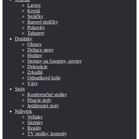
Lavice
Kreslá
Stoličky
Barové stoličky
Pohovky
Taburety
Doplnky
Obrazy
Deliace steny
Hodiny
Stojany na časopisy, noviny
Dekorácie
Zrkadlá
Odpadkové koše
Vázy
Stoly
Konferenčné stolíky
Písacie stoly
Jedálenské stoly
Nábytok
Vešiaky
Skrinky
Regály
TV stolíky, komody