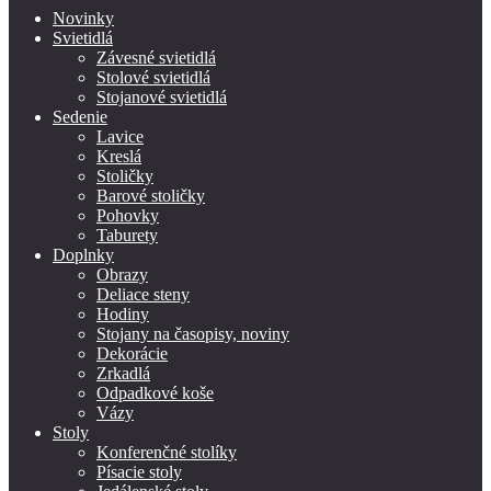
Novinky
Svietidlá
Závesné svietidlá
Stolové svietidlá
Stojanové svietidlá
Sedenie
Lavice
Kreslá
Stoličky
Barové stoličky
Pohovky
Taburety
Doplnky
Obrazy
Deliace steny
Hodiny
Stojany na časopisy, noviny
Dekorácie
Zrkadlá
Odpadkové koše
Vázy
Stoly
Konferenčné stolíky
Písacie stoly