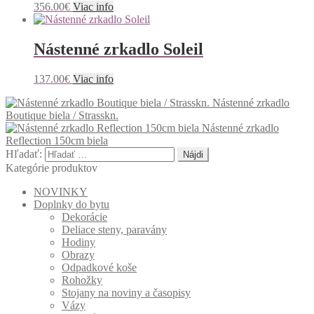
356.00
€
Viac info
Nástenné zrkadlo Soleil
137.00
€
Viac info
Nástenné zrkadlo
Boutique biela / Strasskn.
Nástenné zrkadlo
Reflection 150cm biela
Hľadať:
Kategórie produktov
NOVINKY
Doplnky do bytu
Dekorácie
Deliace steny, paravány
Hodiny
Obrazy
Odpadkové koše
Rohožky
Stojany na noviny a časopisy
Vázy