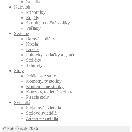
Zrkadlá
Nábytok
Príborníky
Regály
Skrinky a nočné stolíky
Vešiaky
Sedenie
Barové stoličky
Kreslá
Lavice
Pohovky, sedačky a gauče
Stoličky
Taburety
Stoly
Jedálenské stoly
Komody, tv stolíky
Konferenčné stolíky
Konzoly, toaletné stolíky
Písacie stoly
Svietidlá
Stojanové svietidlá
Stolové svietidlá
Závesné svietidlá
© Potočan.sk 2026