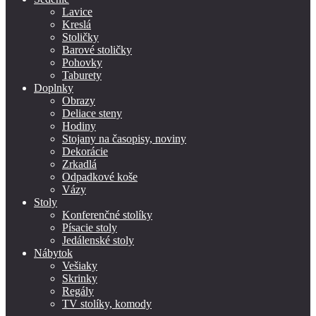
Lavice
Kreslá
Stoličky
Barové stoličky
Pohovky
Taburety
Doplnky
Obrazy
Deliace steny
Hodiny
Stojany na časopisy, noviny
Dekorácie
Zrkadlá
Odpadkové koše
Vázy
Stoly
Konferenčné stolíky
Písacie stoly
Jedálenské stoly
Nábytok
Vešiaky
Skrinky
Regály
TV stolíky, komody