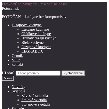
Preskočiť na navigáciu
Preskočiť na obsah
Potočan.sk
POTOČAN – kuchyne bez kompromisov
Dizajnové kuchyne
Luxusné kuchyne
Oblúkové kuchyne
Hranatý dizajn kuchýň
Biele kuchyne
Dizajnové kuchyne
LEGRABOX
Cenník
VOP
kontakt
Hľadať:
Vyhľadávanie
Menu
Novinky
Svietidlá
Závesné svietidlá
Stolové svietidlá
Stojanové svietidlá
Sedenie