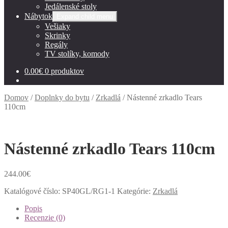
Jedálenské stoly
Nábytok
Expand child menu
Vešiaky
Skrinky
Regály
TV stolíky, komody
0.00
€
0 produktov
Domov
/
Doplnky do bytu
/
Zrkadlá
/
Nástenné zrkadlo Tears
110cm
Nástenné zrkadlo Tears 110cm
244.00
€
Katalógové číslo:
SP40GL/RG1-1
Kategórie:
Zrkadlá
Popis
Recenzie (0)