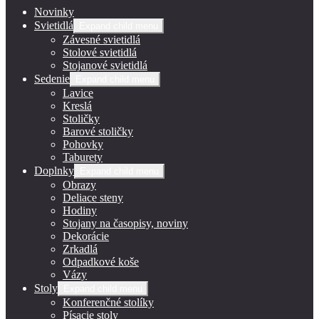
Novinky
Svietidlá
Expand child menu
Závesné svietidlá
Stolové svietidlá
Stojanové svietidlá
Sedenie
Expand child menu
Lavice
Kreslá
Stoličky
Barové stoličky
Pohovky
Taburety
Doplnky
Expand child menu
Obrazy
Deliace steny
Hodiny
Stojany na časopisy, noviny
Dekorácie
Zrkadlá
Odpadkové koše
Vázy
Stoly
Expand child menu
Konferenčné stolíky
Písacie stoly