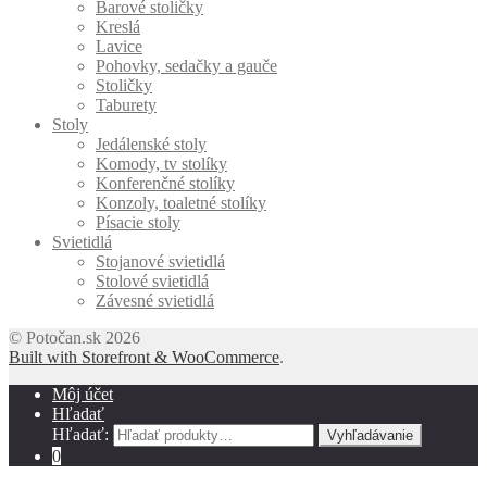
Barové stoličky
Kreslá
Lavice
Pohovky, sedačky a gauče
Stoličky
Taburety
Stoly
Jedálenské stoly
Komody, tv stolíky
Konferenčné stolíky
Konzoly, toaletné stolíky
Písacie stoly
Svietidlá
Stojanové svietidlá
Stolové svietidlá
Závesné svietidlá
© Potočan.sk 2026
Built with Storefront & WooCommerce
.
Môj účet
Hľadať
Hľadať:
Vyhľadávanie
0