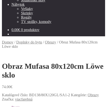
Jedálenské stoly
Nábytok
Vešiaky
Skrinky
Regály
TV stolíky, komody
0.00
€
0 produktov
Domov
/
Doplnky do bytu
/
Obrazy
/
Obraz Mufasa 80x120cm
Löwe sklo
Obraz Mufasa 80x120cm Löwe
sklo
74.00
€
Katalógové číslo:
BD138/80X120GL/SA1-2
Kategórie:
Obrazy
Značka:
viacfarebná