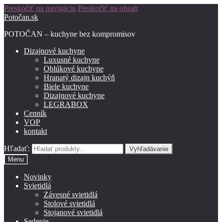
Preskočiť na navigáciu
Preskočiť na obsah
Potočan.sk
POTOČAN – kuchyne bez kompromisov
Dizajnové kuchyne
Luxusné kuchyne
Oblúkové kuchyne
Hranatý dizajn kuchýň
Biele kuchyne
Dizajnové kuchyne
LEGRABOX
Cenník
VOP
kontakt
Hľadať:
Vyhľadávanie
Menu
Novinky
Svietidlá
Závesné svietidlá
Stolové svietidlá
Stojanové svietidlá
Sedenie