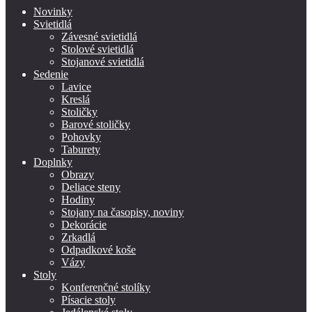
Novinky
Svietidlá
Závesné svietidlá
Stolové svietidlá
Stojanové svietidlá
Sedenie
Lavice
Kreslá
Stoličky
Barové stoličky
Pohovky
Taburety
Doplnky
Obrazy
Deliace steny
Hodiny
Stojany na časopisy, noviny
Dekorácie
Zrkadlá
Odpadkové koše
Vázy
Stoly
Konferenčné stolíky
Písacie stoly