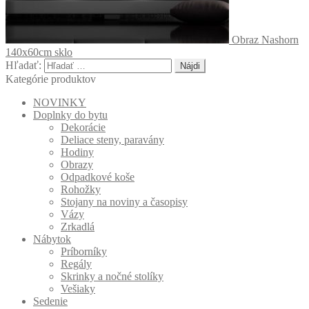
Obraz Nashorn
140x60cm sklo
Hľadať:
Kategórie produktov
NOVINKY
Doplnky do bytu
Dekorácie
Deliace steny, paravány
Hodiny
Obrazy
Odpadkové koše
Rohožky
Stojany na noviny a časopisy
Vázy
Zrkadlá
Nábytok
Príborníky
Regály
Skrinky a nočné stolíky
Vešiaky
Sedenie