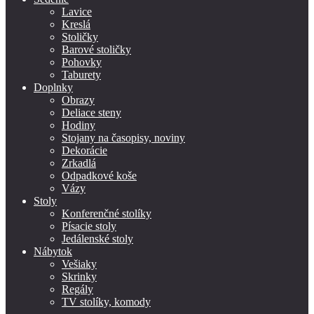
Lavice
Kreslá
Stoličky
Barové stoličky
Pohovky
Taburety
Doplnky
Obrazy
Deliace steny
Hodiny
Stojany na časopisy, noviny
Dekorácie
Zrkadlá
Odpadkové koše
Vázy
Stoly
Konferenčné stolíky
Písacie stoly
Jedálenské stoly
Nábytok
Vešiaky
Skrinky
Regály
TV stolíky, komody