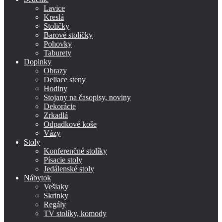
Lavice
Kreslá
Stoličky
Barové stoličky
Pohovky
Taburety
Doplnky
Obrazy
Deliace steny
Hodiny
Stojany na časopisy, noviny
Dekorácie
Zrkadlá
Odpadkové koše
Vázy
Stoly
Konferenčné stolíky
Písacie stoly
Jedálenské stoly
Nábytok
Vešiaky
Skrinky
Regály
TV stolíky, komody