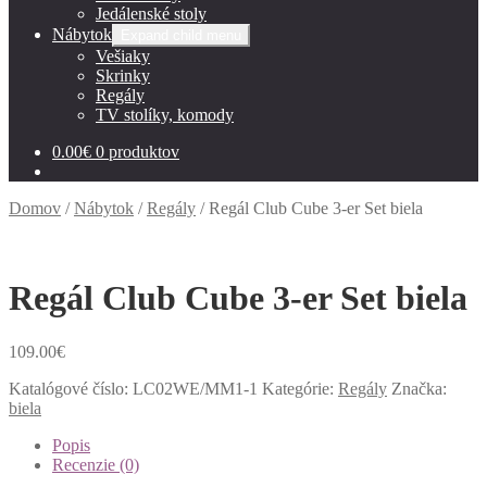
Jedálenské stoly
Nábytok
Expand child menu
Vešiaky
Skrinky
Regály
TV stolíky, komody
0.00
€
0 produktov
Domov
/
Nábytok
/
Regály
/
Regál Club Cube 3-er Set biela
Regál Club Cube 3-er Set biela
109.00
€
Katalógové číslo:
LC02WE/MM1-1
Kategórie:
Regály
Značka:
biela
Popis
Recenzie (0)