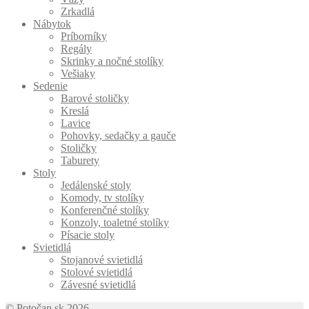
Zrkadlá
Nábytok
Príborníky
Regály
Skrinky a nočné stolíky
Vešiaky
Sedenie
Barové stoličky
Kreslá
Lavice
Pohovky, sedačky a gauče
Stoličky
Taburety
Stoly
Jedálenské stoly
Komody, tv stolíky
Konferenčné stolíky
Konzoly, toaletné stolíky
Písacie stoly
Svietidlá
Stojanové svietidlá
Stolové svietidlá
Závesné svietidlá
© Potočan.sk 2026