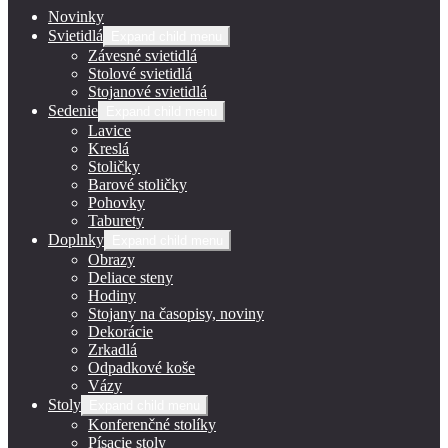
Novinky
Svietidlá
Expand child menu
Závesné svietidlá
Stolové svietidlá
Stojanové svietidlá
Sedenie
Expand child menu
Lavice
Kreslá
Stoličky
Barové stoličky
Pohovky
Taburety
Doplnky
Expand child menu
Obrazy
Deliace steny
Hodiny
Stojany na časopisy, noviny
Dekorácie
Zrkadlá
Odpadkové koše
Vázy
Stoly
Expand child menu
Konferenčné stolíky
Písacie stoly