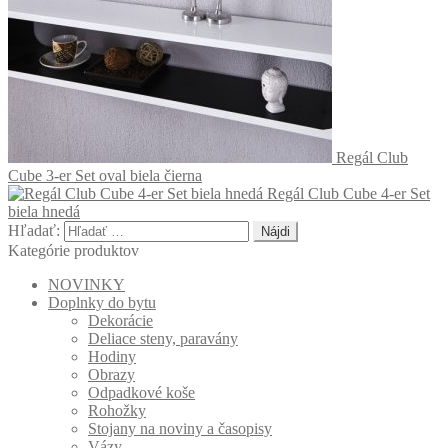
Regál Club
Cube 3-er Set oval biela čierna
Regál Club Cube 4-er Set
biela hnedá
Hľadať:
Kategórie produktov
NOVINKY
Doplnky do bytu
Dekorácie
Deliace steny, paravány
Hodiny
Obrazy
Odpadkové koše
Rohožky
Stojany na noviny a časopisy
Vázy