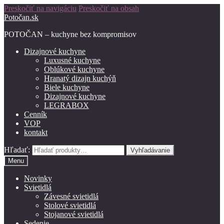
Preskočiť na navigáciu
Preskočiť na obsah
Potočan.sk
POTOČAN – kuchyne bez kompromisov
Dizajnové kuchyne
Luxusné kuchyne
Oblúkové kuchyne
Hranatý dizajn kuchýň
Biele kuchyne
Dizajnové kuchyne
LEGRABOX
Cenník
VOP
kontakt
Hľadať:
Vyhľadávanie
Menu
Novinky
Svietidlá
Závesné svietidlá
Stolové svietidlá
Stojanové svietidlá
Sedenie