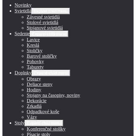
Novinky
Svietidlá
Expand child menu
Závesné svietidlá
Stolové svietidlá
Stojanové svietidlá
Sedenie
Expand child menu
Lavice
Kreslá
Stoličky
Barové stoličky
Pohovky
Taburety
Doplnky
Expand child menu
Obrazy
Deliace steny
Hodiny
Stojany na časopisy, noviny
Dekorácie
Zrkadlá
Odpadkové koše
Vázy
Stoly
Expand child menu
Konferenčné stolíky
Písacie stoly