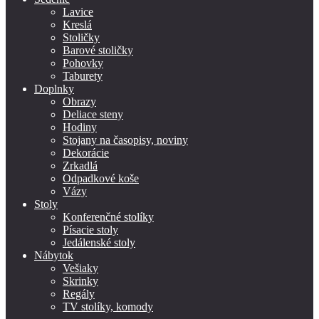
Lavice
Kreslá
Stoličky
Barové stoličky
Pohovky
Taburety
Doplnky
Obrazy
Deliace steny
Hodiny
Stojany na časopisy, noviny
Dekorácie
Zrkadlá
Odpadkové koše
Vázy
Stoly
Konferenčné stolíky
Písacie stoly
Jedálenské stoly
Nábytok
Vešiaky
Skrinky
Regály
TV stolíky, komody