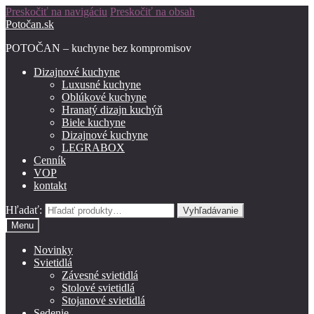
Preskočiť na navigáciu
Preskočiť na obsah
Potočan.sk
POTOČAN – kuchyne bez kompromisov
Dizajnové kuchyne
Luxusné kuchyne
Oblúkové kuchyne
Hranatý dizajn kuchýň
Biele kuchyne
Dizajnové kuchyne
LEGRABOX
Cenník
VOP
kontakt
Hľadať:
Vyhľadávanie
Menu
Novinky
Svietidlá
Závesné svietidlá
Stolové svietidlá
Stojanové svietidlá
Sedenie