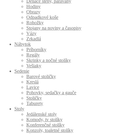
Deliace steny, paravány
Hodiny
Obrazy
Odpadkové koše
Rohožky
Stojany na noviny a časopisy
Vázy
Zrkadlá
Nábytok
Príborníky
Regály
Skrinky a nočné stolíky
Vešiaky
Sedenie
Barové stoličky
Kreslá
Lavice
Pohovky, sedačky a gauče
Stoličky
Taburety
Stoly
Jedálenské stoly
Komody, tv stolíky
Konferenčné stolíky
Konzoly, toaletné stolíky