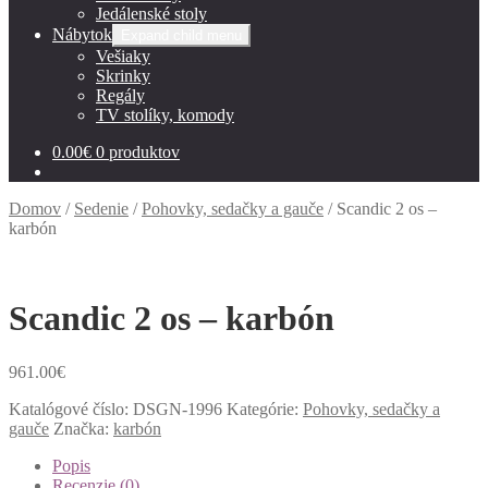
Jedálenské stoly
Nábytok
Expand child menu
Vešiaky
Skrinky
Regály
TV stolíky, komody
0.00
€
0 produktov
Domov
/
Sedenie
/
Pohovky, sedačky a gauče
/
Scandic 2 os –
karbón
Scandic 2 os – karbón
961.00
€
Katalógové číslo:
DSGN-1996
Kategórie:
Pohovky, sedačky a
gauče
Značka:
karbón
Popis
Recenzie (0)