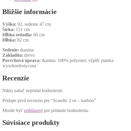
Bližšie informácie
Výška:
92, sedenie 47 cm
Šírka:
151 cm
Hĺbka sedadla:
60 cm
Hĺbka:
82 cm
Sedenie:
tkanina
Základňa:
drevo
Povrchová úprava:
tkanina: 100% polyester, výplň: pianka
wysokoelestyczna
Recenzie
Nikto zatiaľ nepridal hodnotenie.
Pridajte prvú recenziu pre “Scandic 2 os – karbón”
Musíte byť
prihlásený
pre pridanie hodnotenia.
Súvisiace produkty