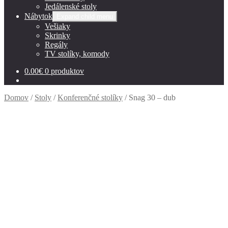
Jedálenské stoly
Nábytok
Expand child menu
Vešiaky
Skrinky
Regály
TV stolíky, komody
0.00
€
0 produktov
Domov
/
Stoly
/
Konferenčné stolíky
/
Snag 30 – dub