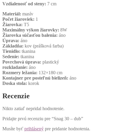
Vzdialenosť od steny:
7 cm
Materiál:
masív
Počet žiaroviek:
1
Žiarovka:
T5
Maximálny výkon žiarovky:
8W
Žiarovka súčasťou balenia:
áno
Úprava:
áno
Základňa:
kov (prášková farba)
Tienidlo:
tkanina
Sedenie:
tkanina
Povrchová úprava:
plastický
rozkladanie:
áno
Rozmery ležania:
132×180 cm
Kontajner pre posteľnú bielizeň:
áno
Doska stola:
korok
Recenzie
Nikto zatiaľ nepridal hodnotenie.
Pridajte prvú recenziu pre “Snag 30 – dub”
Musíte byť
prihlásený
pre pridanie hodnotenia.