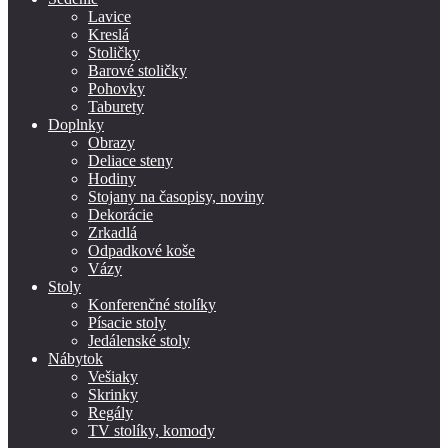
Lavice
Kreslá
Stoličky
Barové stoličky
Pohovky
Taburety
Doplnky
Obrazy
Deliace steny
Hodiny
Stojany na časopisy, noviny
Dekorácie
Zrkadlá
Odpadkové koše
Vázy
Stoly
Konferenčné stolíky
Písacie stoly
Jedálenské stoly
Nábytok
Vešiaky
Skrinky
Regály
TV stolíky, komody