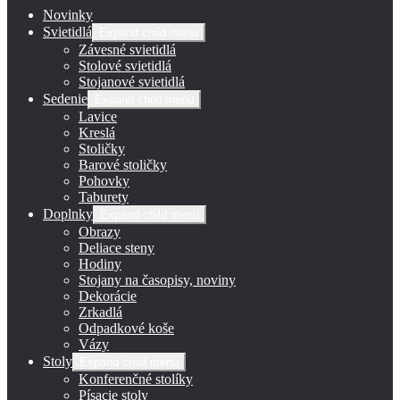
Novinky
Svietidlá
Expand child menu
Závesné svietidlá
Stolové svietidlá
Stojanové svietidlá
Sedenie
Expand child menu
Lavice
Kreslá
Stoličky
Barové stoličky
Pohovky
Taburety
Doplnky
Expand child menu
Obrazy
Deliace steny
Hodiny
Stojany na časopisy, noviny
Dekorácie
Zrkadlá
Odpadkové koše
Vázy
Stoly
Expand child menu
Konferenčné stolíky
Písacie stoly