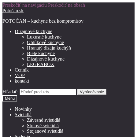
Preskočiť na navigáciu
Preskočiť na obsah
Potočan.sk
POTOČAN – kuchyne bez kompromisov
Dizajnové kuchyne
Luxusné kuchyne
Oblúkové kuchyne
Hranatý dizajn kuchýň
Biele kuchyne
Dizajnové kuchyne
LEGRABOX
Cenník
VOP
kontakt
Hľadať:
Vyhľadávanie
Menu
Novinky
Svietidlá
Závesné svietidlá
Stolové svietidlá
Stojanové svietidlá
Sedenie