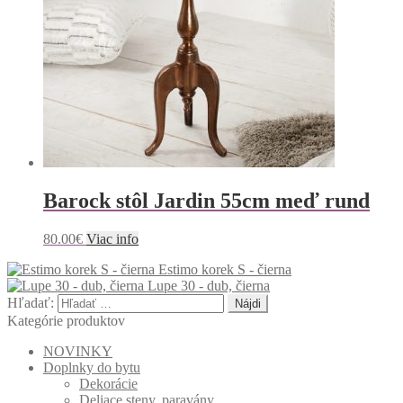
Barock stôl Jardin 55cm meď rund
80.00
€
Viac info
Estimo korek S - čierna
Lupe 30 - dub, čierna
Hľadať:
Kategórie produktov
NOVINKY
Doplnky do bytu
Dekorácie
Deliace steny, paravány