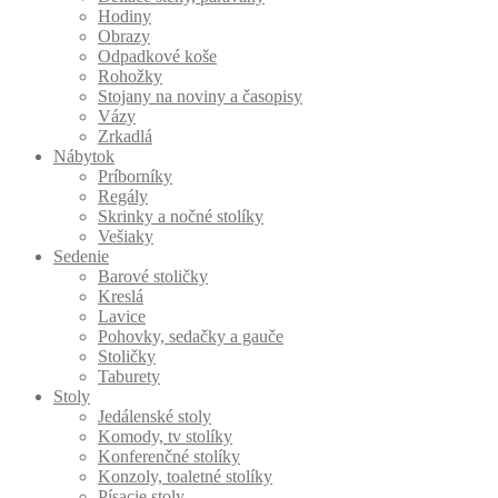
Hodiny
Obrazy
Odpadkové koše
Rohožky
Stojany na noviny a časopisy
Vázy
Zrkadlá
Nábytok
Príborníky
Regály
Skrinky a nočné stolíky
Vešiaky
Sedenie
Barové stoličky
Kreslá
Lavice
Pohovky, sedačky a gauče
Stoličky
Taburety
Stoly
Jedálenské stoly
Komody, tv stolíky
Konferenčné stolíky
Konzoly, toaletné stolíky
Písacie stoly