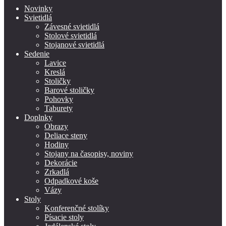
Novinky
Svietidlá
Závesné svietidlá
Stolové svietidlá
Stojanové svietidlá
Sedenie
Lavice
Kreslá
Stoličky
Barové stoličky
Pohovky
Taburety
Doplnky
Obrazy
Deliace steny
Hodiny
Stojany na časopisy, noviny
Dekorácie
Zrkadlá
Odpadkové koše
Vázy
Stoly
Konferenčné stolíky
Písacie stoly