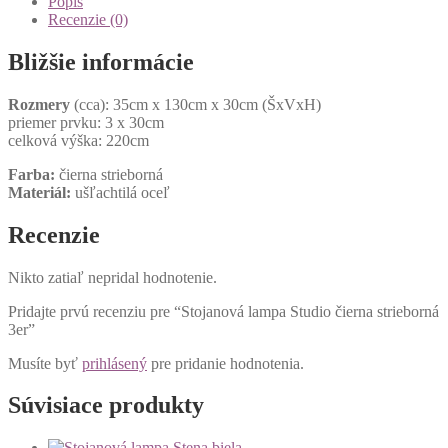
Popis
Recenzie (0)
Bližšie informácie
Rozmery
(cca): 35cm x 130cm x 30cm (ŠxVxH)
priemer prvku: 3 x 30cm
celková výška: 220cm
Farba:
čierna strieborná
Materiál:
ušľachtilá oceľ
Recenzie
Nikto zatiaľ nepridal hodnotenie.
Pridajte prvú recenziu pre “Stojanová lampa Studio čierna strieborná
3er”
Musíte byť
prihlásený
pre pridanie hodnotenia.
Súvisiace produkty