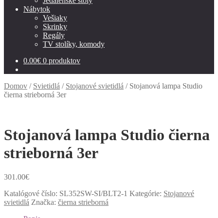
Jedálenské stoly
Nábytok
Vešiaky
Skrinky
Regály
TV stolíky, komody
0.00
€
0 produktov
Domov
/
Svietidlá
/
Stojanové svietidlá
/
Stojanová lampa Studio
čierna strieborná 3er
Stojanová lampa Studio čierna
strieborná 3er
301.00
€
Katalógové číslo:
SL352SW-SI/BLT2-1
Kategórie:
Stojanové
svietidlá
Značka:
čierna strieborná