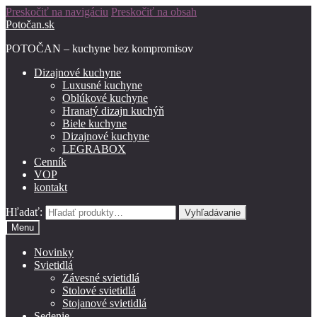
Preskočiť na navigáciu
Preskočiť na obsah
Potočan.sk
POTOČAN – kuchyne bez kompromisov
Dizajnové kuchyne
Luxusné kuchyne
Oblúkové kuchyne
Hranatý dizajn kuchýň
Biele kuchyne
Dizajnové kuchyne
LEGRABOX
Cenník
VOP
kontakt
Hľadať:
Vyhľadávanie
Menu
Novinky
Svietidlá
Závesné svietidlá
Stolové svietidlá
Stojanové svietidlá
Sedenie