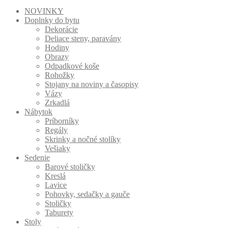
NOVINKY
Doplnky do bytu
Dekorácie
Deliace steny, paravány
Hodiny
Obrazy
Odpadkové koše
Rohožky
Stojany na noviny a časopisy
Vázy
Zrkadlá
Nábytok
Príborníky
Regály
Skrinky a nočné stolíky
Vešiaky
Sedenie
Barové stoličky
Kreslá
Lavice
Pohovky, sedačky a gauče
Stoličky
Taburety
Stoly