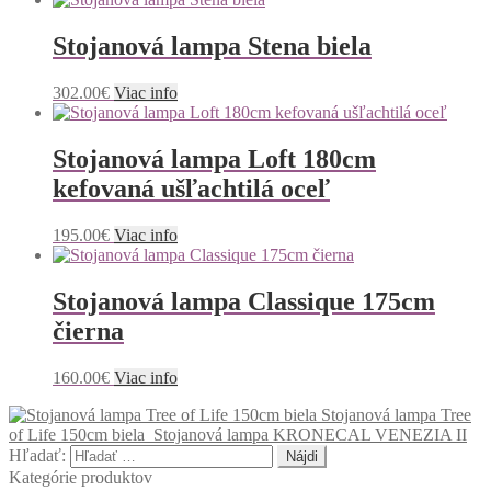
Stojanová lampa Stena biela
302.00
€
Viac info
Stojanová lampa Loft 180cm
kefovaná ušľachtilá oceľ
195.00
€
Viac info
Stojanová lampa Classique 175cm
čierna
160.00
€
Viac info
Stojanová lampa Tree
of Life 150cm biela
Stojanová lampa KRONECAL VENEZIA II
Hľadať:
Kategórie produktov