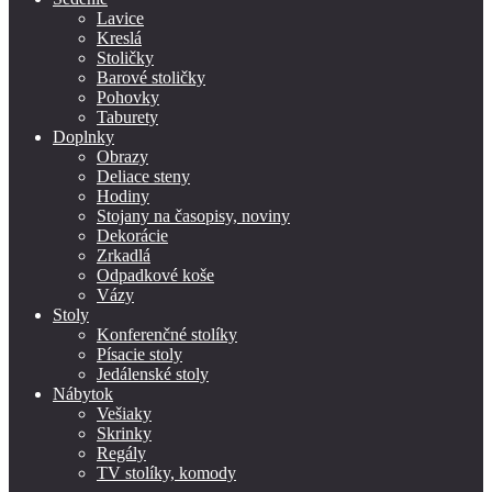
Lavice
Kreslá
Stoličky
Barové stoličky
Pohovky
Taburety
Doplnky
Obrazy
Deliace steny
Hodiny
Stojany na časopisy, noviny
Dekorácie
Zrkadlá
Odpadkové koše
Vázy
Stoly
Konferenčné stolíky
Písacie stoly
Jedálenské stoly
Nábytok
Vešiaky
Skrinky
Regály
TV stolíky, komody