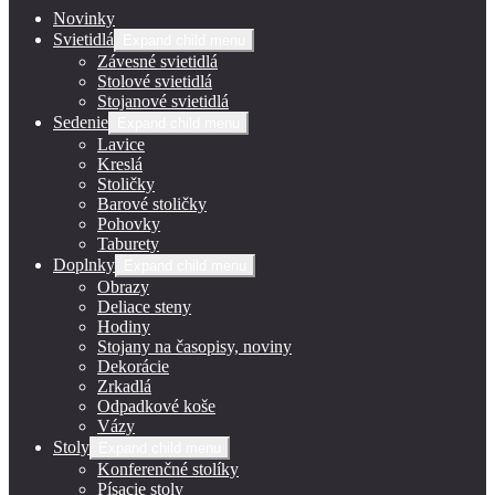
Novinky
Svietidlá
Expand child menu
Závesné svietidlá
Stolové svietidlá
Stojanové svietidlá
Sedenie
Expand child menu
Lavice
Kreslá
Stoličky
Barové stoličky
Pohovky
Taburety
Doplnky
Expand child menu
Obrazy
Deliace steny
Hodiny
Stojany na časopisy, noviny
Dekorácie
Zrkadlá
Odpadkové koše
Vázy
Stoly
Expand child menu
Konferenčné stolíky
Písacie stoly