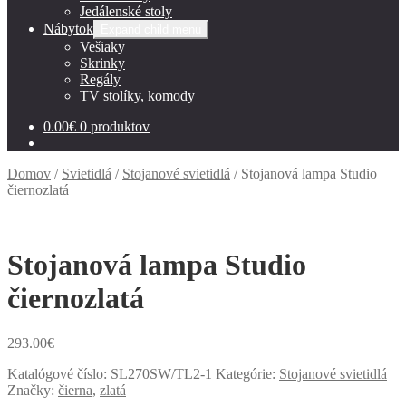
Jedálenské stoly
Nábytok
Expand child menu
Vešiaky
Skrinky
Regály
TV stolíky, komody
0.00
€
0 produktov
Domov
/
Svietidlá
/
Stojanové svietidlá
/
Stojanová lampa Studio
čiernozlatá
Stojanová lampa Studio
čiernozlatá
293.00
€
Katalógové číslo:
SL270SW/TL2-1
Kategórie:
Stojanové svietidlá
Značky:
čierna
,
zlatá