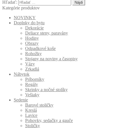
Hľadať:
Kategórie produktov
NOVINKY
Doplnky do bytu
Dekorácie
Deliace steny, paravány
Hodiny
Obrazy
Odpadkové koše
Rohožky
Stojany na noviny a časopisy
Vázy
Zrkadlá
Nábytok
Príborníky
Regály
Skrinky a nočné stolíky
Vešiaky
Sedenie
Barové stoličky
Kreslá
Lavice
Pohovky, sedačky a gauče
Stoličky