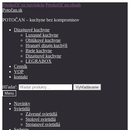
Preskočiť na navigáciu
Preskočiť na obsah
Potočan.sk
POTOČAN – kuchyne bez kompromisov
Dizajnové kuchyne
Luxusné kuchyne
Oblúkové kuchyne
Hranatý dizajn kuchýň
Biele kuchyne
Dizajnové kuchyne
LEGRABOX
Cenník
VOP
kontakt
Hľadať:
Vyhľadávanie
Menu
Novinky
Svietidlá
Závesné svietidlá
Stolové svietidlá
Stojanové svietidlá
Sedenie