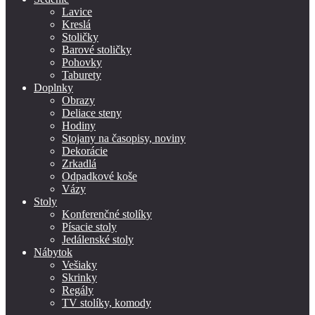
Lavice
Kreslá
Stoličky
Barové stoličky
Pohovky
Taburety
Doplnky
Obrazy
Deliace steny
Hodiny
Stojany na časopisy, noviny
Dekorácie
Zrkadlá
Odpadkové koše
Vázy
Stoly
Konferenčné stolíky
Písacie stoly
Jedálenské stoly
Nábytok
Vešiaky
Skrinky
Regály
TV stolíky, komody