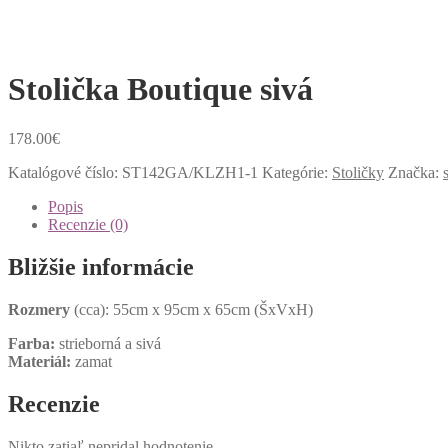
Stolička Boutique sivá
178.00
€
Katalógové číslo:
ST142GA/KLZH1-1
Kategórie:
Stoličky
Značka:
Popis
Recenzie (0)
Bližšie informácie
Rozmery
(cca): 55cm x 95cm x 65cm (ŠxVxH)
Farba:
strieborná a sivá
Materiál:
zamat
Recenzie
Nikto zatiaľ nepridal hodnotenie.