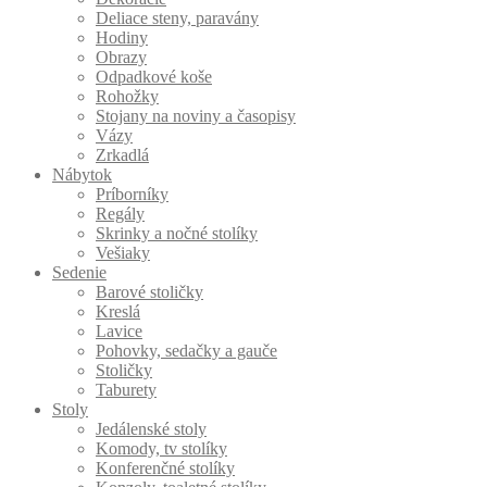
Deliace steny, paravány
Hodiny
Obrazy
Odpadkové koše
Rohožky
Stojany na noviny a časopisy
Vázy
Zrkadlá
Nábytok
Príborníky
Regály
Skrinky a nočné stolíky
Vešiaky
Sedenie
Barové stoličky
Kreslá
Lavice
Pohovky, sedačky a gauče
Stoličky
Taburety
Stoly
Jedálenské stoly
Komody, tv stolíky
Konferenčné stolíky