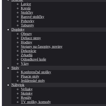
Lavice
Kreslá
Stoličky
Barové stoličky
Pohovky
Taburety
Doplnky
Obrazy
Deliace steny
Hodiny
Stojany na časopisy, noviny
Dekorácie
Zrkadlá
Odpadkové koše
Vázy
Stoly
Konferenčné stolíky
Písacie stoly
Jedálenské stoly
Nábytok
Vešiaky
Skrinky
Regály
TV stolíky, komody