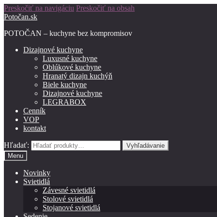
Preskočiť na navigáciu
Preskočiť na obsah
Potočan.sk
POTOČAN – kuchyne bez kompromisov
Dizajnové kuchyne
Luxusné kuchyne
Oblúkové kuchyne
Hranatý dizajn kuchýň
Biele kuchyne
Dizajnové kuchyne
LEGRABOX
Cenník
VOP
kontakt
Hľadať:
Vyhľadávanie
Menu
Novinky
Svietidlá
Závesné svietidlá
Stolové svietidlá
Stojanové svietidlá
Sedenie