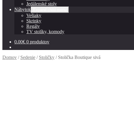
Jedálenské stoly
Nábytok
Expand child menu
Vešiaky
Skrinky
Regály
TV stolíky, komody
0.00
€
0 produktov
Domov
/
Sedenie
/
Stoličky
/
Stolička Boutique sivá