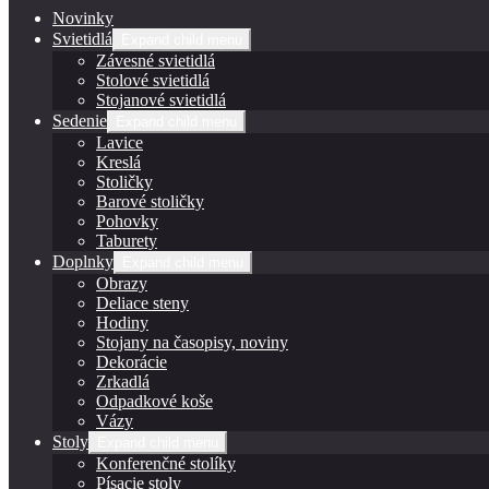
Novinky
Svietidlá
Expand child menu
Závesné svietidlá
Stolové svietidlá
Stojanové svietidlá
Sedenie
Expand child menu
Lavice
Kreslá
Stoličky
Barové stoličky
Pohovky
Taburety
Doplnky
Expand child menu
Obrazy
Deliace steny
Hodiny
Stojany na časopisy, noviny
Dekorácie
Zrkadlá
Odpadkové koše
Vázy
Stoly
Expand child menu
Konferenčné stolíky
Písacie stoly