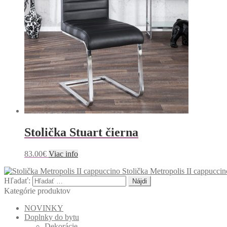
Stolička Stuart čierna
83.00
€
Viac info
Stolička Metropolis II cappuccin
Hľadať:
Kategórie produktov
NOVINKY
Doplnky do bytu
Dekorácie