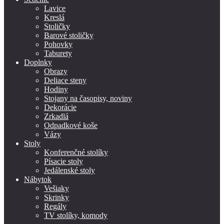
Lavice
Kreslá
Stoličky
Barové stoličky
Pohovky
Taburety
Doplnky
Obrazy
Deliace steny
Hodiny
Stojany na časopisy, noviny
Dekorácie
Zrkadlá
Odpadkové koše
Vázy
Stoly
Konferenčné stolíky
Písacie stoly
Jedálenské stoly
Nábytok
Vešiaky
Skrinky
Regály
TV stolíky, komody