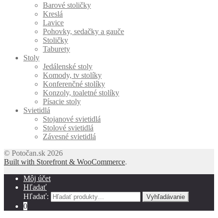
Barové stoličky
Kreslá
Lavice
Pohovky, sedačky a gauče
Stoličky
Taburety
Stoly
Jedálenské stoly
Komody, tv stolíky
Konferenčné stolíky
Konzoly, toaletné stolíky
Písacie stoly
Svietidlá
Stojanové svietidlá
Stolové svietidlá
Závesné svietidlá
© Potočan.sk 2026
Built with Storefront & WooCommerce
.
Môj účet
Hľadať
Hľadať:
Vyhľadávanie
0