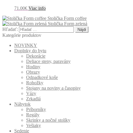
71.00
€
Viac info
Stolička Form coffee
Stolička Form zelená
Hľadať:
Kategórie produktov
NOVINKY
Doplnky do bytu
Dekorácie
Deliace steny, paravány
Hodiny
Obrazy
Odpadkové koše
Rohožky
Stojany na noviny a časopisy
Vázy
Zrkadlá
Nábytok
Príborníky
Regály
Skrinky a nočné stolíky
Vešiaky
Sedenie