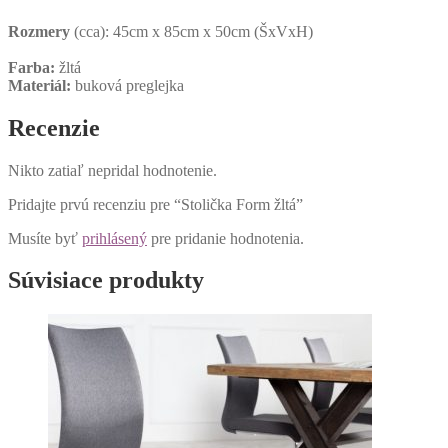
Rozmery
(cca): 45cm x 85cm x 50cm (ŠxVxH)
Farba:
žltá
Materiál:
buková preglejka
Recenzie
Nikto zatiaľ nepridal hodnotenie.
Pridajte prvú recenziu pre “Stolička Form žltá”
Musíte byť
prihlásený
pre pridanie hodnotenia.
Súvisiace produkty