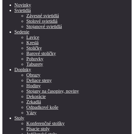
Novinky
Svietidlá
Závesné svietidlá
Stolové svietidlá
Stojanové svietidlá
Sedenie
Lavice
Kreslá
Stoličky
Barové stoličky
Pohovky
Taburety
Doplnky
Obrazy
Deliace steny
Hodiny
Stojany na časopisy, noviny
Dekorácie
Zrkadlá
Odpadkové koše
Vázy
Stoly
Konferenčné stolíky
Písacie stoly