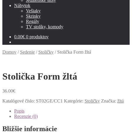
Jedálenské stoly
Nábytok
Vešiaky
Skrinky
Regály
TV stolíky, komody
0.00
€
0 produktov
Domov
/
Sedenie
/
Stoličky
/
Stolička Form žltá
Stolička Form žltá
36.00
€
Katalógové číslo:
ST02GE/CC1
Kategórie:
Stoličky
Značka:
žltá
Popis
Recenzie (0)
Bližšie informácie