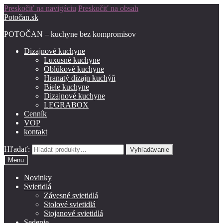
Preskočiť na navigáciu
Preskočiť na obsah
Potočan.sk
POTOČAN – kuchyne bez kompromisov
Dizajnové kuchyne
Luxusné kuchyne
Oblúkové kuchyne
Hranatý dizajn kuchýň
Biele kuchyne
Dizajnové kuchyne
LEGRABOX
Cenník
VOP
kontakt
Hľadať:
Vyhľadávanie
Menu
Novinky
Svietidlá
Závesné svietidlá
Stolové svietidlá
Stojanové svietidlá
Sedenie