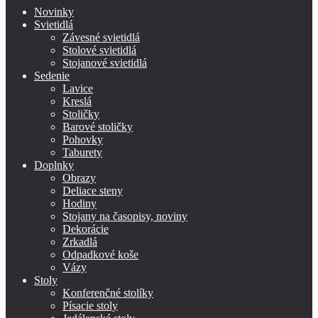
Novinky
Svietidlá
Závesné svietidlá
Stolové svietidlá
Stojanové svietidlá
Sedenie
Lavice
Kreslá
Stoličky
Barové stoličky
Pohovky
Taburety
Doplnky
Obrazy
Deliace steny
Hodiny
Stojany na časopisy, noviny
Dekorácie
Zrkadlá
Odpadkové koše
Vázy
Stoly
Konferenčné stolíky
Písacie stoly