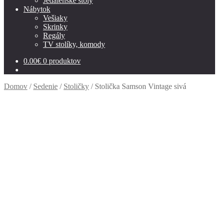
Jedálenské stoly
Nábytok
Vešiaky
Skrinky
Regály
TV stolíky, komody
0.00
€
0 produktov
Domov
/
Sedenie
/
Stoličky
/
Stolička Samson Vintage sivá