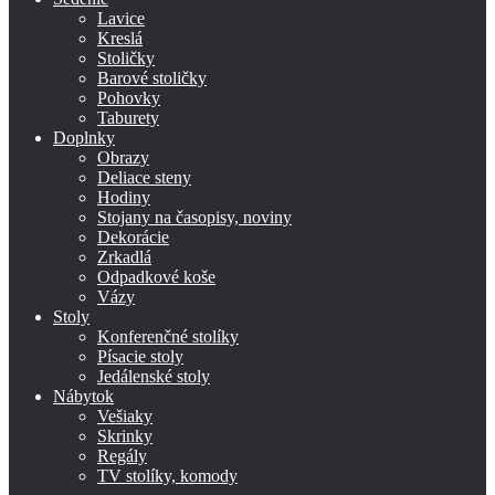
Lavice
Kreslá
Stoličky
Barové stoličky
Pohovky
Taburety
Doplnky
Obrazy
Deliace steny
Hodiny
Stojany na časopisy, noviny
Dekorácie
Zrkadlá
Odpadkové koše
Vázy
Stoly
Konferenčné stolíky
Písacie stoly
Jedálenské stoly
Nábytok
Vešiaky
Skrinky
Regály
TV stolíky, komody