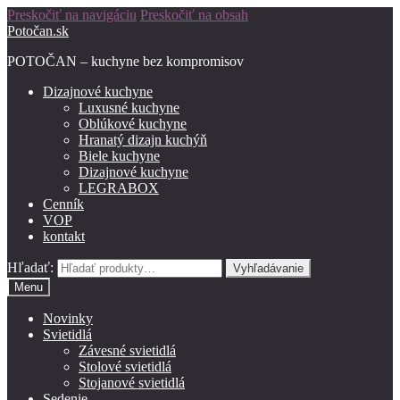
Preskočiť na navigáciu
Preskočiť na obsah
Potočan.sk
POTOČAN – kuchyne bez kompromisov
Dizajnové kuchyne
Luxusné kuchyne
Oblúkové kuchyne
Hranatý dizajn kuchýň
Biele kuchyne
Dizajnové kuchyne
LEGRABOX
Cenník
VOP
kontakt
Hľadať:
Vyhľadávanie
Menu
Novinky
Svietidlá
Závesné svietidlá
Stolové svietidlá
Stojanové svietidlá
Sedenie