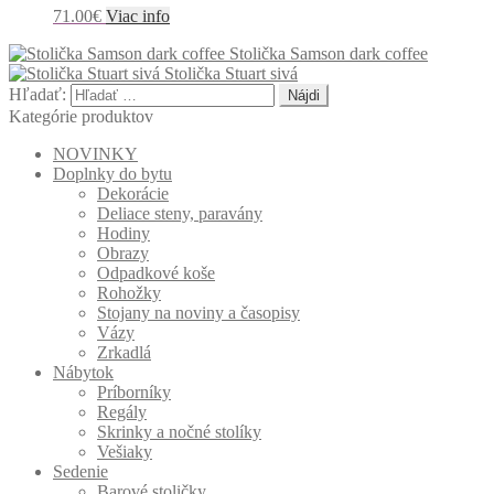
71.00
€
Viac info
Stolička Samson dark coffee
Stolička Stuart sivá
Hľadať:
Kategórie produktov
NOVINKY
Doplnky do bytu
Dekorácie
Deliace steny, paravány
Hodiny
Obrazy
Odpadkové koše
Rohožky
Stojany na noviny a časopisy
Vázy
Zrkadlá
Nábytok
Príborníky
Regály
Skrinky a nočné stolíky
Vešiaky
Sedenie
Barové stoličky