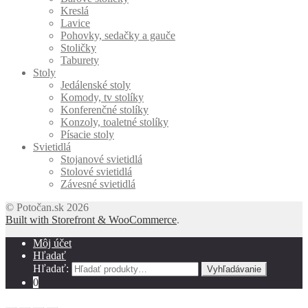
Kreslá
Lavice
Pohovky, sedačky a gauče
Stoličky
Taburety
Stoly
Jedálenské stoly
Komody, tv stolíky
Konferenčné stolíky
Konzoly, toaletné stolíky
Písacie stoly
Svietidlá
Stojanové svietidlá
Stolové svietidlá
Závesné svietidlá
© Potočan.sk 2026
Built with Storefront & WooCommerce
.
Môj účet
Hľadať
Hľadať:
Vyhľadávanie
0