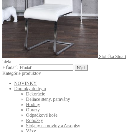
Stolička Stuart
biela
Hľadať:
Kategórie produktov
NOVINKY
Doplnky do bytu
Dekorácie
Deliace steny, paravány
Hodiny
Obrazy
Odpadkové koše
Rohožky
Stojany na noviny a časopisy
Vázy