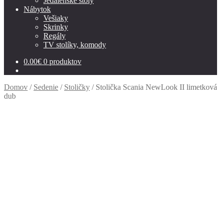
Jedálenské stoly
Nábytok
Vešiaky
Skrinky
Regály
TV stolíky, komody
0.00
€
0 produktov
Domov
/
Sedenie
/
Stoličky
/
Stolička Scania NewLook II limetková
dub