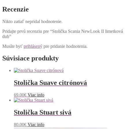
Recenzie
Nikto zatiaľ nepridal hodnotenie.
Pridajte prvú recenziu pre “Stolička Scania NewLook II limetková
dub”
Musíte byť
prihlásený
pre pridanie hodnotenia.
Súvisiace produkty
Stolička Suave citrónová
69.00
€
Viac info
Stolička Stuart sivá
80.00
€
Viac info