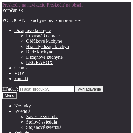
Preskočiť na navigáciu
Preskočiť na obsah
Potočan.sk
POTOČAN – kuchyne bez kompromisov
Dizajnové kuchyne
Luxusné kuchyne
Oblúkové kuchyne
Hranatý dizajn kuchýň
Biele kuchyne
Dizajnové kuchyne
LEGRABOX
Cenník
VOP
kontakt
Hľadať:
Vyhľadávanie
Menu
Novinky
Svietidlá
Závesné svietidlá
Stolové svietidlá
Stojanové svietidlá
Sedenie