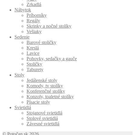
Zrkadlá
Nábytok
Príborníky
Regály
Skrinky a nočné stolíky
Vešiaky
Sedenie
Barové stoličky
Kreslá
Lavice
Pohovky, sedačky a gauče
Stoličky
Taburety
Stoly
Jedálenské stoly
Komody, tv stolíky
Konferenčné stolíky
Konzoly, toaletné stolíky
Písacie stoly
Svietidlá
Stojanové svietidlá
Stolové svietidlá
Závesné svietidlá
© Potočan.sk 2026