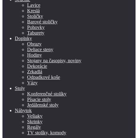
Lavice
Kreslá
Stoličky
Barové stoličky
Pohovky
Taburety
Doplnky
Obrazy
Deliace steny
Hodiny
Stojany na časopisy, noviny
Dekorácie
Zrkadlá
Odpadkové koše
Vázy
Stoly
Konferenčné stolíky
Písacie stoly
Jedálenské stoly
Nábytok
Vešiaky
Skrinky
Regály
TV stolíky, komody