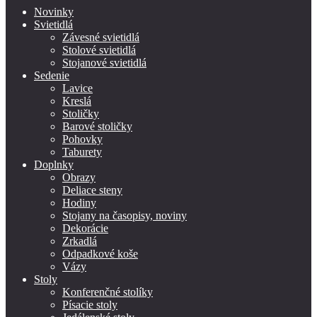
Novinky
Svietidlá
Závesné svietidlá
Stolové svietidlá
Stojanové svietidlá
Sedenie
Lavice
Kreslá
Stoličky
Barové stoličky
Pohovky
Taburety
Doplnky
Obrazy
Deliace steny
Hodiny
Stojany na časopisy, noviny
Dekorácie
Zrkadlá
Odpadkové koše
Vázy
Stoly
Konferenčné stolíky
Písacie stoly