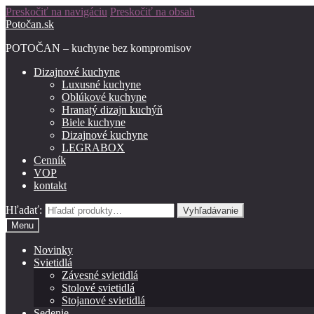
Preskočiť na navigáciu
Preskočiť na obsah
Potočan.sk
POTOČAN – kuchyne bez kompromisov
Dizajnové kuchyne
Luxusné kuchyne
Oblúkové kuchyne
Hranatý dizajn kuchýň
Biele kuchyne
Dizajnové kuchyne
LEGRABOX
Cenník
VOP
kontakt
Hľadať:
Vyhľadávanie
Menu
Novinky
Svietidlá
Závesné svietidlá
Stolové svietidlá
Stojanové svietidlá
Sedenie