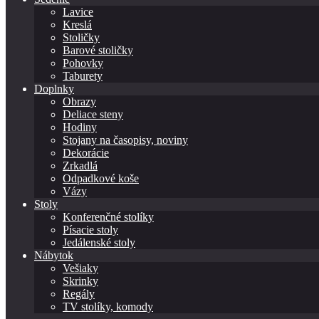
Lavice
Kreslá
Stoličky
Barové stoličky
Pohovky
Taburety
Doplnky
Obrazy
Deliace steny
Hodiny
Stojany na časopisy, noviny
Dekorácie
Zrkadlá
Odpadkové koše
Vázy
Stoly
Konferenčné stolíky
Písacie stoly
Jedálenské stoly
Nábytok
Vešiaky
Skrinky
Regály
TV stolíky, komody