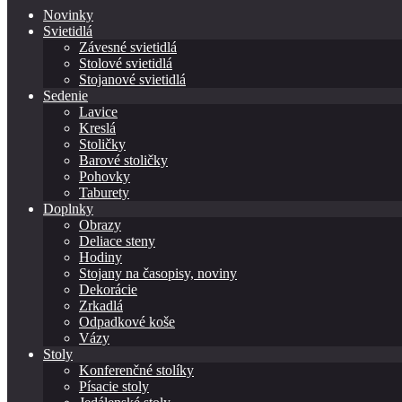
Novinky
Svietidlá
Závesné svietidlá
Stolové svietidlá
Stojanové svietidlá
Sedenie
Lavice
Kreslá
Stoličky
Barové stoličky
Pohovky
Taburety
Doplnky
Obrazy
Deliace steny
Hodiny
Stojany na časopisy, noviny
Dekorácie
Zrkadlá
Odpadkové koše
Vázy
Stoly
Konferenčné stolíky
Písacie stoly