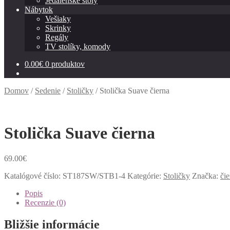
Jedálenské stoly
Nábytok
Vešiaky
Skrinky
Regály
TV stolíky, komody
0.00
€
0 produktov
Domov
/
Sedenie
/
Stoličky
/
Stolička Suave čierna
Stolička Suave čierna
69.00
€
Katalógové číslo:
ST187SW/STB1-4
Kategórie:
Stoličky
Značka:
čie
Popis
Recenzie (0)
Bližšie informácie