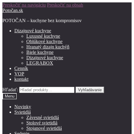
Preskočiť na navigáciu
Preskočiť na obsah
Potočan.sk
POTOČAN – kuchyne bez kompromisov
Dizajnové kuchyne
Luxusné kuchyne
Oblúkové kuchyne
Hranatý dizajn kuchýň
Biele kuchyne
Dizajnové kuchyne
LEGRABOX
Cenník
VOP
kontakt
Hľadať:
Vyhľadávanie
Menu
Novinky
Svietidlá
Závesné svietidlá
Stolové svietidlá
Stojanové svietidlá
Sedenie