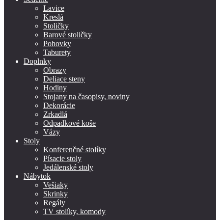
Lavice
Kreslá
Stoličky
Barové stoličky
Pohovky
Taburety
Doplnky
Obrazy
Deliace steny
Hodiny
Stojany na časopisy, noviny
Dekorácie
Zrkadlá
Odpadkové koše
Vázy
Stoly
Konferenčné stolíky
Písacie stoly
Jedálenské stoly
Nábytok
Vešiaky
Skrinky
Regály
TV stolíky, komody