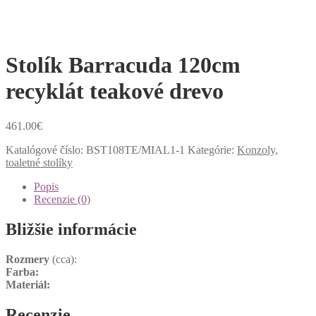
Stolík Barracuda 120cm
recyklát teakové drevo
461.00
€
Katalógové číslo:
BST108TE/MIAL1-1
Kategórie:
Konzoly,
toaletné stolíky
Popis
Recenzie (0)
Bližšie informácie
Rozmery
(cca):
Farba:
Materiál:
Recenzie