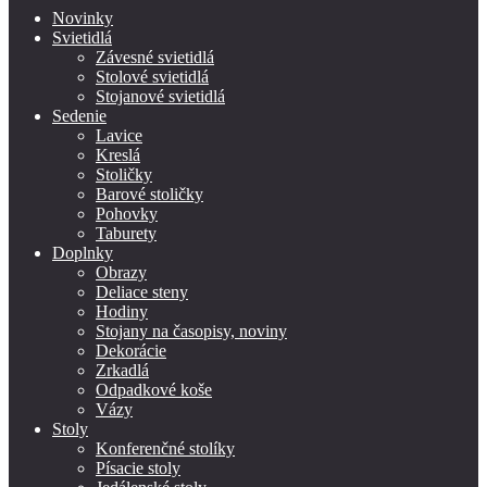
Novinky
Svietidlá
Závesné svietidlá
Stolové svietidlá
Stojanové svietidlá
Sedenie
Lavice
Kreslá
Stoličky
Barové stoličky
Pohovky
Taburety
Doplnky
Obrazy
Deliace steny
Hodiny
Stojany na časopisy, noviny
Dekorácie
Zrkadlá
Odpadkové koše
Vázy
Stoly
Konferenčné stolíky
Písacie stoly