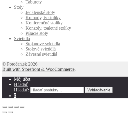
Taburety
Stoly
Jedálenské stoly
Komody, tv stolíky
Konferenčné stolíky
Konzoly, toaletné stolíky
Písacie stoly
Svietidlá
Stojanové svietidlá
Stolové svietidlá
Závesné svietidlá
© Potočan.sk 2026
Built with Storefront & WooCommerce
.
Môj účet
Hľadať
Hľadať:
Vyhľadávanie
0