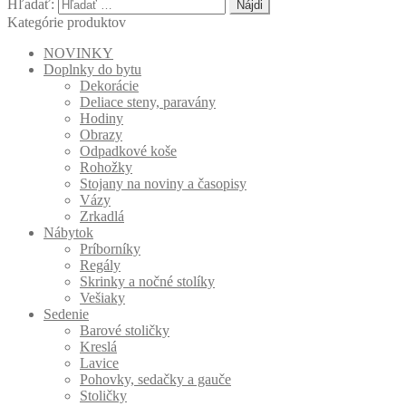
Hľadať:
Kategórie produktov
NOVINKY
Doplnky do bytu
Dekorácie
Deliace steny, paravány
Hodiny
Obrazy
Odpadkové koše
Rohožky
Stojany na noviny a časopisy
Vázy
Zrkadlá
Nábytok
Príborníky
Regály
Skrinky a nočné stolíky
Vešiaky
Sedenie
Barové stoličky
Kreslá
Lavice
Pohovky, sedačky a gauče
Stoličky