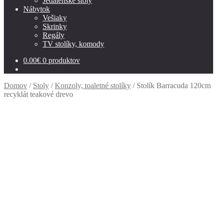
Jedálenské stoly
Nábytok
Vešiaky
Skrinky
Regály
TV stolíky, komody
0.00
€
0 produktov
Domov
/
Stoly
/
Konzoly, toaletné stolíky
/
Stolík Barracuda 120cm
recyklát teakové drevo