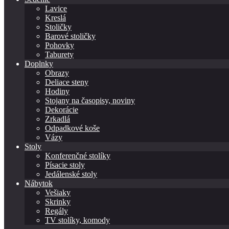
Lavice
Kreslá
Stoličky
Barové stoličky
Pohovky
Taburety
Doplnky
Obrazy
Deliace steny
Hodiny
Stojany na časopisy, noviny
Dekorácie
Zrkadlá
Odpadkové koše
Vázy
Stoly
Konferenčné stolíky
Písacie stoly
Jedálenské stoly
Nábytok
Vešiaky
Skrinky
Regály
TV stolíky, komody