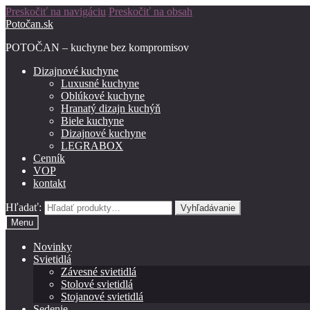
Preskočiť na navigáciu
Preskočiť na obsah
Potočan.sk
POTOČAN – kuchyne bez kompromisov
Dizajnové kuchyne
Luxusné kuchyne
Oblúkové kuchyne
Hranatý dizajn kuchýň
Biele kuchyne
Dizajnové kuchyne
LEGRABOX
Cenník
VOP
kontakt
Hľadať:
Vyhľadávanie
Menu
Novinky
Svietidlá
Závesné svietidlá
Stolové svietidlá
Stojanové svietidlá
Sedenie