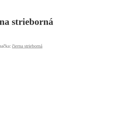
na strieborná
načka:
čierna strieborná