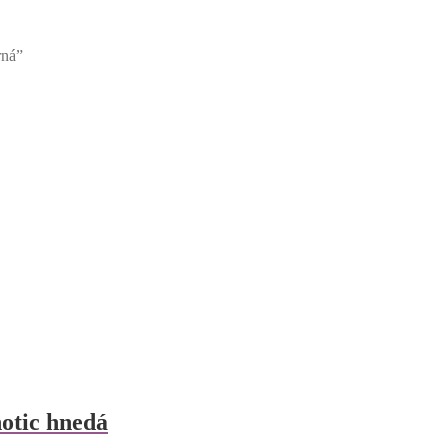
rná”
otic hnedá