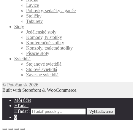
Lavice
Pohovky, sedačky a gauče
Stoličky
Taburety
Stoly
Jedálenské stoly
Komody, tv stolíky
Konferenčné stolíky
Konzoly, toaletné stolíky
Písacie stoly
Svietidlá
Stojanové svietidlá
Stolové svietidlá
Závesné svietidlá
© Potočan.sk 2026
Built with Storefront & WooCommerce
.
Môj účet
Hľadať
Hľadať:
Vyhľadávanie
0