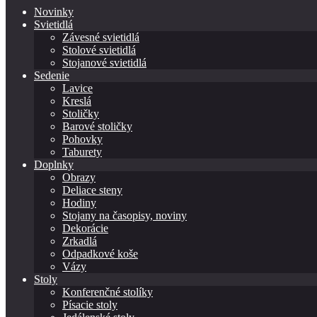
Novinky
Svietidlá
Závesné svietidlá
Stolové svietidlá
Stojanové svietidlá
Sedenie
Lavice
Kreslá
Stoličky
Barové stoličky
Pohovky
Taburety
Doplnky
Obrazy
Deliace steny
Hodiny
Stojany na časopisy, noviny
Dekorácie
Zrkadlá
Odpadkové koše
Vázy
Stoly
Konferenčné stolíky
Písacie stoly