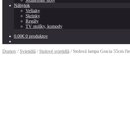
Jedálenské stoly
Nábytok
Vešiaky
Skrinky
Regály
TV stolíky, komody
0.00
€
0 produktov
Domov
/
Svietidlá
/
Stolové svietidlá
/
Stolová lampa Gracia 55cm čie