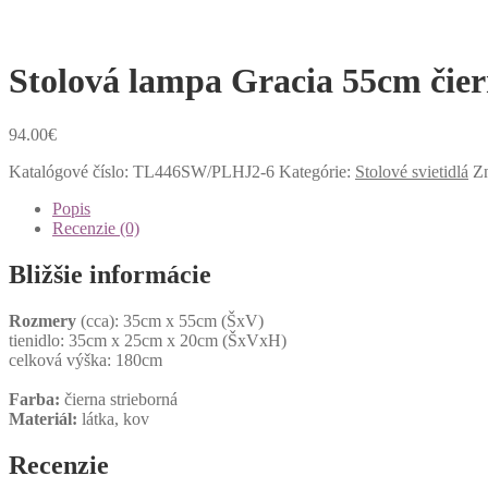
Stolová lampa Gracia 55cm čier
94.00
€
Katalógové číslo:
TL446SW/PLHJ2-6
Kategórie:
Stolové svietidlá
Z
Popis
Recenzie (0)
Bližšie informácie
Rozmery
(cca): 35cm x 55cm (ŠxV)
tienidlo: 35cm x 25cm x 20cm (ŠxVxH)
celková výška: 180cm
Farba:
čierna strieborná
Materiál:
látka, kov
Recenzie