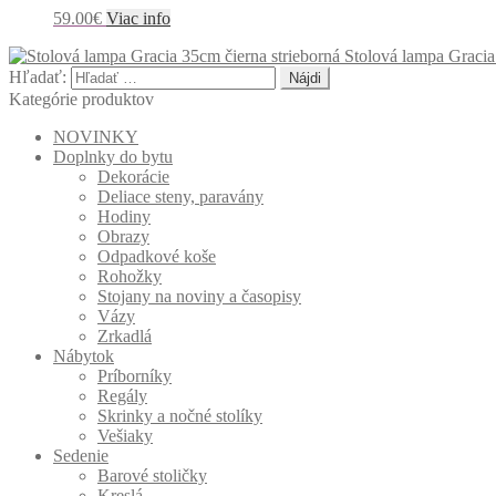
59.00
€
Viac info
Stolová lampa Gracia
Hľadať:
Kategórie produktov
NOVINKY
Doplnky do bytu
Dekorácie
Deliace steny, paravány
Hodiny
Obrazy
Odpadkové koše
Rohožky
Stojany na noviny a časopisy
Vázy
Zrkadlá
Nábytok
Príborníky
Regály
Skrinky a nočné stolíky
Vešiaky
Sedenie
Barové stoličky
Kreslá