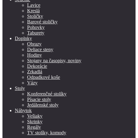
Lavice
Kreslá
Stoličky
Barové stoličky
Pohovky
Taburety
Doplnky
Obrazy
Deliace steny
Hodiny
Stojany na časopisy, noviny
Dekorácie
Zrkadlá
Odpadkové koše
Vázy
Stoly
Konferenčné stolíky
Písacie stoly
Jedálenské stoly
Nábytok
Vešiaky
Skrinky
Regály
TV stolíky, komody