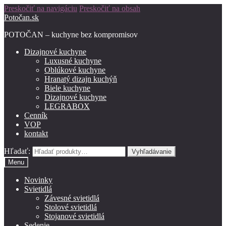
Preskočiť na navigáciu
Preskočiť na obsah
Potočan.sk
POTOČAN – kuchyne bez kompromisov
Dizajnové kuchyne
Luxusné kuchyne
Oblúkové kuchyne
Hranatý dizajn kuchýň
Biele kuchyne
Dizajnové kuchyne
LEGRABOX
Cenník
VOP
kontakt
Hľadať:
Vyhľadávanie
Menu
Novinky
Svietidlá
Závesné svietidlá
Stolové svietidlá
Stojanové svietidlá
Sedenie