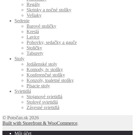
Regály
Skrinky a nočné stolíky
Vešiaky
Sedenie
Barové stoličky
Kreslá
Lavice
Pohovky, sedačky a gauče
Stoličky
Taburety
Stoly
Jedálenské stoly
Komody, tv stolíky
Konferenčné stolíky
Konzoly, toaletné stolíky
Písacie stoly
Svietidlá
Stojanové svietidlá
Stolové svietidlá
Závesné svietidlá
© Potočan.sk 2026
Built with Storefront & WooCommerce
.
Môj účet