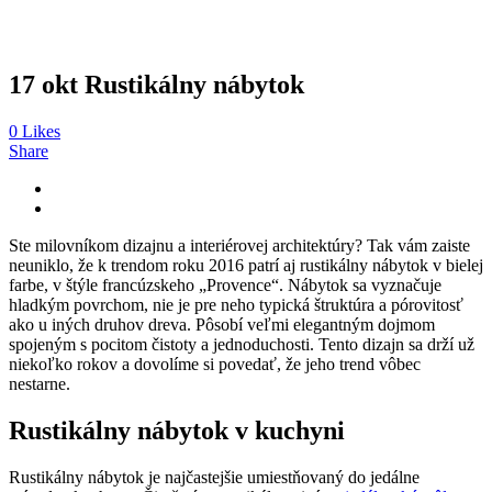
17 okt
Rustikálny nábytok
0
Likes
Share
Ste milovníkom dizajnu a interiérovej architektúry? Tak vám zaiste
neuniklo, že k trendom roku 2016 patrí aj rustikálny nábytok v bielej
farbe, v štýle francúzskeho „Provence“. Nábytok sa vyznačuje
hladkým povrchom, nie je pre neho typická štruktúra a pórovitosť
ako u iných druhov dreva. Pôsobí veľmi elegantným dojmom
spojeným s pocitom čistoty a jednoduchosti. Tento dizajn sa drží už
niekoľko rokov a
dovolíme si povedať, že jeho trend vôbec
nestarne.
Rustikálny nábytok v kuchyni
Rustikálny nábytok je najčastejšie umiestňovaný do jedálne