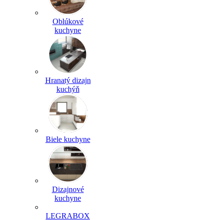
Oblúkové
kuchyne
Hranatý dizajn
kuchýň
Biele kuchyne
Dizajnové
kuchyne
LEGRABOX