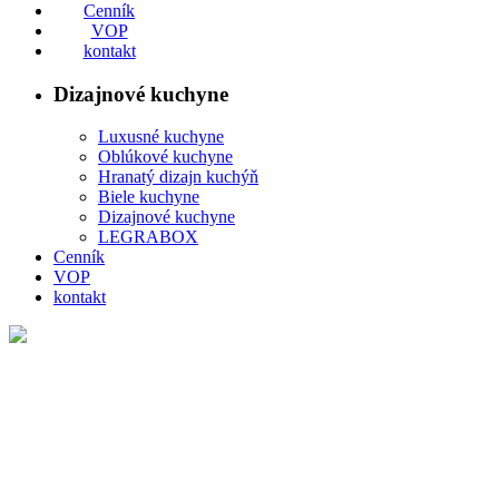
Cenník
VOP
kontakt
Dizajnové kuchyne
Luxusné kuchyne
Oblúkové kuchyne
Hranatý dizajn kuchýň
Biele kuchyne
Dizajnové kuchyne
LEGRABOX
Cenník
VOP
kontakt