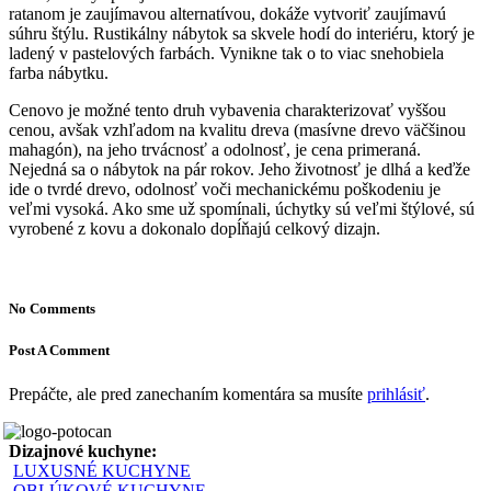
ratanom je zaujímavou alternatívou, dokáže vytvoriť zaujímavú
súhru štýlu. Rustikálny nábytok sa skvele hodí do interiéru, ktorý je
ladený v pastelových farbách. Vynikne tak o to viac snehobiela
farba nábytku.
Cenovo je možné tento druh vybavenia charakterizovať vyššou
cenou, avšak vzhľadom na kvalitu dreva (masívne drevo väčšinou
mahagón), na jeho trvácnosť a odolnosť, je cena primeraná.
Nejedná sa o nábytok na pár rokov. Jeho životnosť je dlhá a keďže
ide o tvrdé drevo, odolnosť voči mechanickému poškodeniu je
veľmi vysoká. Ako sme už spomínali, úchytky sú veľmi štýlové, sú
vyrobené z kovu a dokonalo dopĺňajú celkový dizajn.
No Comments
Post A Comment
Prepáčte, ale pred zanechaním komentára sa musíte
prihlásiť
.
Dizajnové kuchyne:
LUXUSNÉ KUCHYNE
OBLÚKOVÉ KUCHYNE