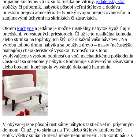
prípadne kuchyne. Či už sú to rustikálne vitríny,
jedálenský stôl
,
stoličky či príborník, nábytok pôsobí veľmi štýlovo a dodáva
priestoru hrejivú atmosféru. Je typický svojou prepracovanosťou a
zaujímavými úchytmi na skrinkách či zásuvkách.
Okrem
kuchyne
a jedálne je možné rustikálny nábytok využiť aj v
priedsieni, vo vstupných priestoroch. Či už je to rustikálna komoda,
alebo skrinka na topánky, ich štýl očarí každú vašu návštevu. Na
výrobu tohoto druhu nábytku sa používa drevo – masív (načastejšie
mahagón) charakteristické vysokou tvrdosťou a z toho
vyplývajúcou vysokou odolnosťou voči mechanickému poškodeniu.
Častokrát sa snehobiely nábytok kombinuje s drevenými zásuvkami
alebo boxami, ktoré spolu vytvárajú dokonalú harmóniu.
V obývacej izbe pôsobí rustikálny nábytok taktiež veľmi príjemným
dojmom. Či už je to skrinka na TV, alebo štýlový konferenčný
stolík, všetky spĺňajú kritériá moderného interiéru. Ich kombinácia s