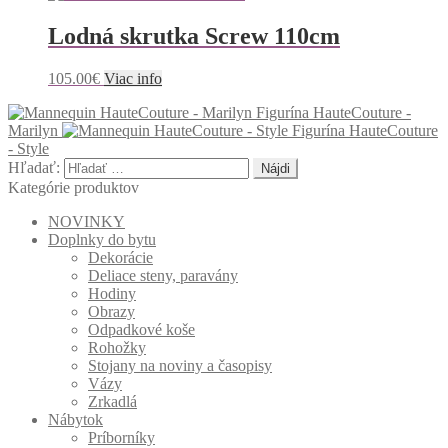
Lodná skrutka Screw 110cm
105.00
€
Viac info
Figurína HauteCouture -
Marilyn
Figurína HauteCouture
- Style
Hľadať:
Kategórie produktov
NOVINKY
Doplnky do bytu
Dekorácie
Deliace steny, paravány
Hodiny
Obrazy
Odpadkové koše
Rohožky
Stojany na noviny a časopisy
Vázy
Zrkadlá
Nábytok
Príborníky