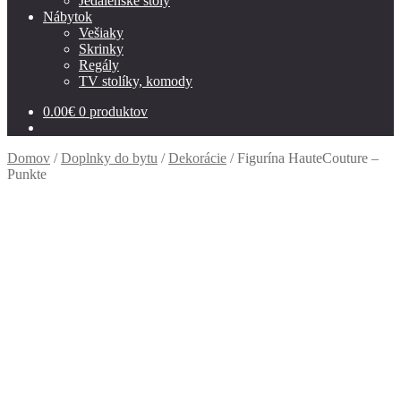
Jedálenské stoly
Nábytok
Vešiaky
Skrinky
Regály
TV stolíky, komody
0.00
€
0 produktov
Domov
/
Doplnky do bytu
/
Dekorácie
/
Figurína HauteCouture –
Punkte