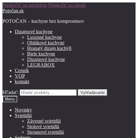
Preskočiť na navigáciu
Preskočiť na obsah
Potočan.sk
POTOČAN – kuchyne bez kompromisov
Dizajnové kuchyne
Luxusné kuchyne
Oblúkové kuchyne
Hranatý dizajn kuchýň
Biele kuchyne
Dizajnové kuchyne
LEGRABOX
Cenník
VOP
kontakt
Hľadať:
Vyhľadávanie
Menu
Novinky
Svietidlá
Závesné svietidlá
Stolové svietidlá
Stojanové svietidlá
Sedenie