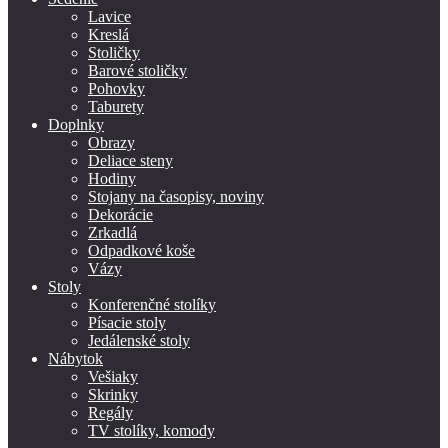
Lavice
Kreslá
Stoličky
Barové stoličky
Pohovky
Taburety
Doplnky
Obrazy
Deliace steny
Hodiny
Stojany na časopisy, noviny
Dekorácie
Zrkadlá
Odpadkové koše
Vázy
Stoly
Konferenčné stolíky
Písacie stoly
Jedálenské stoly
Nábytok
Vešiaky
Skrinky
Regály
TV stolíky, komody