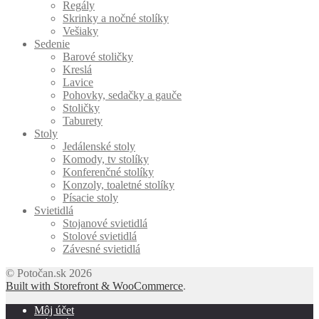
Regály
Skrinky a nočné stolíky
Vešiaky
Sedenie
Barové stoličky
Kreslá
Lavice
Pohovky, sedačky a gauče
Stoličky
Taburety
Stoly
Jedálenské stoly
Komody, tv stolíky
Konferenčné stolíky
Konzoly, toaletné stolíky
Písacie stoly
Svietidlá
Stojanové svietidlá
Stolové svietidlá
Závesné svietidlá
© Potočan.sk 2026
Built with Storefront & WooCommerce
.
Môj účet