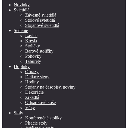
Novinky
Svietidlá
Závesné svietidlá
Stolové svietidlá
Stojanové svietidlá
Sedenie
Lavice
Kreslá
Stoličky
Barové stoličky
Pohovky
Taburety
Doplnky
Obrazy
Deliace steny
Hodiny
Stojany na časopisy, noviny
Dekorácie
Zrkadlá
Odpadkové koše
Vázy
Stoly
Konferenčné stolíky
Písacie stoly