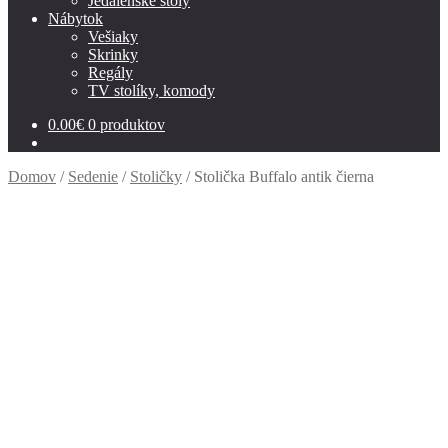
Jedálenské stoly
Nábytok
Vešiaky
Skrinky
Regály
TV stolíky, komody
0.00
€
0 produktov
Domov
/
Sedenie
/
Stoličky
/
Stolička Buffalo antik čierna