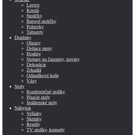
Lavice
Kreslá
Stoličky
Barové stoličky
Pohovky
Taburety
Doplnky
Obrazy
Deliace steny
Hodiny
Stojany na časopisy, noviny
Dekorácie
Zrkadlá
Odpadkové koše
Vázy
Stoly
Konferenčné stolíky
Písacie stoly
Jedálenské stoly
Nábytok
Vešiaky
Skrinky
Regály
TV stolíky, komody