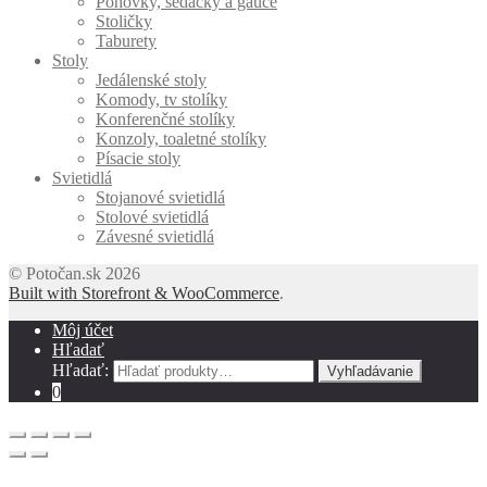
Pohovky, sedačky a gauče
Stoličky
Taburety
Stoly
Jedálenské stoly
Komody, tv stolíky
Konferenčné stolíky
Konzoly, toaletné stolíky
Písacie stoly
Svietidlá
Stojanové svietidlá
Stolové svietidlá
Závesné svietidlá
© Potočan.sk 2026
Built with Storefront & WooCommerce
.
Môj účet
Hľadať
Hľadať:
Vyhľadávanie
0