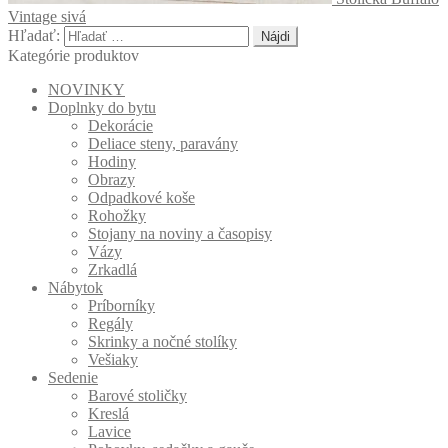
Vintage sivá
Hľadať:
Kategórie produktov
NOVINKY
Doplnky do bytu
Dekorácie
Deliace steny, paravány
Hodiny
Obrazy
Odpadkové koše
Rohožky
Stojany na noviny a časopisy
Vázy
Zrkadlá
Nábytok
Príborníky
Regály
Skrinky a nočné stolíky
Vešiaky
Sedenie
Barové stoličky
Kreslá
Lavice