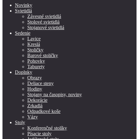
Novinky
Svietidlá
Závesné svietidlá
Stolové svietidlá
Stojanové svietidlá
Sedenie
Lavice
Kreslá
Stoličky
Barové stoličky
Pohovky
Taburety
Doplnky
Obrazy
Deliace steny
Hodiny
Stojany na časopisy, noviny
Dekorácie
Zrkadlá
Odpadkové koše
Vázy
Stoly
Konferenčné stolíky
Písacie stoly