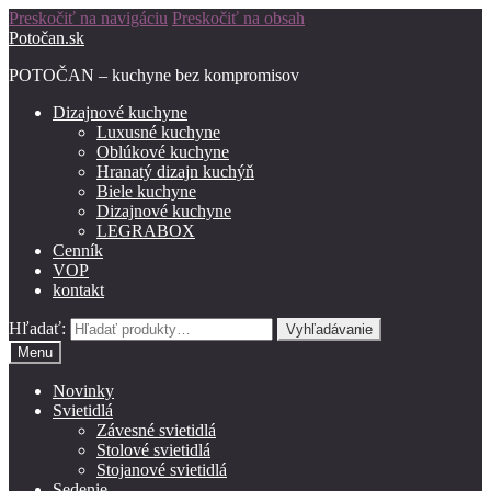
Preskočiť na navigáciu
Preskočiť na obsah
Potočan.sk
POTOČAN – kuchyne bez kompromisov
Dizajnové kuchyne
Luxusné kuchyne
Oblúkové kuchyne
Hranatý dizajn kuchýň
Biele kuchyne
Dizajnové kuchyne
LEGRABOX
Cenník
VOP
kontakt
Hľadať:
Vyhľadávanie
Menu
Novinky
Svietidlá
Závesné svietidlá
Stolové svietidlá
Stojanové svietidlá
Sedenie