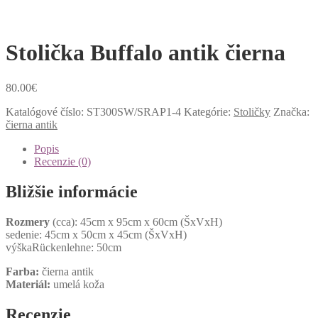
Stolička Buffalo antik čierna
80.00
€
Katalógové číslo:
ST300SW/SRAP1-4
Kategórie:
Stoličky
Značka:
čierna antik
Popis
Recenzie (0)
Bližšie informácie
Rozmery
(cca): 45cm x 95cm x 60cm (ŠxVxH)
sedenie: 45cm x 50cm x 45cm (ŠxVxH)
výškaRückenlehne: 50cm
Farba:
čierna antik
Materiál:
umelá koža
Recenzie