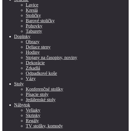
Lavice
Kreslá
Stoličky
Barové stoličky
Pohovky
Taburety
Doplnky
Obrazy
Deliace steny
Hodiny
Stojany na časopisy, noviny
Dekorácie
Zrkadlá
Odpadkové koše
Vázy
Stoly
Konferenčné stolíky
Písacie stoly
Jedálenské stoly
Nábytok
Vešiaky
Skrinky
Regály
TV stolíky, komody