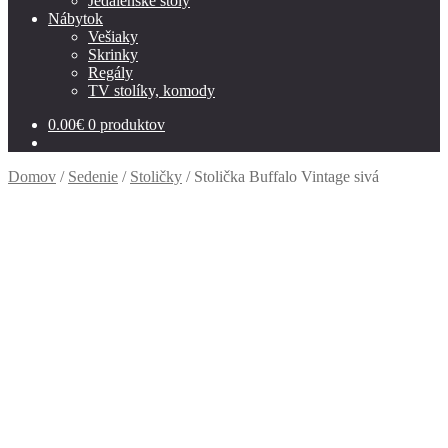
Jedálenské stoly
Nábytok
Vešiaky
Skrinky
Regály
TV stolíky, komody
0.00
€
0 produktov
Domov
/
Sedenie
/
Stoličky
/
Stolička Buffalo Vintage sivá