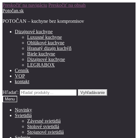
Preskočiť na navigáciu
Preskočiť na obsah
Potočan.sk
POTOČAN – kuchyne bez kompromisov
Dizajnové kuchyne
Luxusné kuchyne
Oblúkové kuchyne
Hranatý dizajn kuchýň
Biele kuchyne
Dizajnové kuchyne
LEGRABOX
Cenník
VOP
kontakt
Hľadať:
Vyhľadávanie
Menu
Novinky
Svietidlá
Závesné svietidlá
Stolové svietidlá
Stojanové svietidlá
Sedenie