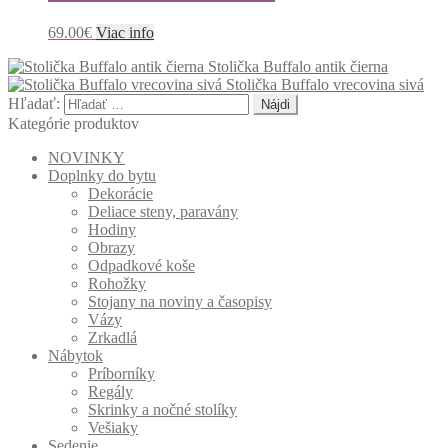
69.00
€
Viac info
Stolička Buffalo antik čierna
Stolička Buffalo vrecovina sivá
Hľadať:
Kategórie produktov
NOVINKY
Doplnky do bytu
Dekorácie
Deliace steny, paravány
Hodiny
Obrazy
Odpadkové koše
Rohožky
Stojany na noviny a časopisy
Vázy
Zrkadlá
Nábytok
Príborníky
Regály
Skrinky a nočné stolíky
Vešiaky
Sedenie