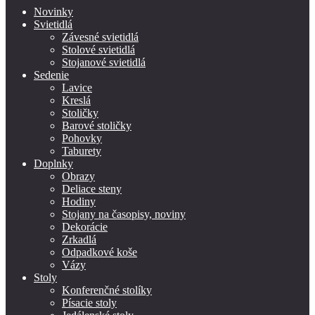
Novinky
Svietidlá
Závesné svietidlá
Stolové svietidlá
Stojanové svietidlá
Sedenie
Lavice
Kreslá
Stoličky
Barové stoličky
Pohovky
Taburety
Doplnky
Obrazy
Deliace steny
Hodiny
Stojany na časopisy, noviny
Dekorácie
Zrkadlá
Odpadkové koše
Vázy
Stoly
Konferenčné stolíky
Písacie stoly