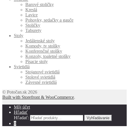
Barové stoličky
Kreslá
Lavice
Pohovky, sedačky a gauče
Stoličky
Taburety
Stoly
Jedálenské stoly
Komody, tv stolíky
Konferenčné stolíky
Konzoly, toaletné stolíky
Písacie stoly
Svietidlá
Stojanové svietidlá
Stolové svietidlá
Závesné svietidlá
© Potočan.sk 2026
Built with Storefront & WooCommerce
.
Môj účet
Hľadať
Hľadať:
Vyhľadávanie
0